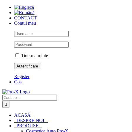
Skip
to
content
CONTACT
Contul meu
Tine-ma minte
Register
Cos
Cautare...
ACASĂ
DESPRE NOI
PRODUSE
Cosmetice Auto Pro-X