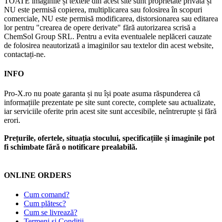
TOATE imaginile și textele din acest site sunt proprietate privată și
NU este permisă copierea, multiplicarea sau folosirea în scopuri
comerciale, NU este permisă modificarea, distorsionarea sau editarea
lor pentru "crearea de opere derivate" fără autorizarea scrisă a
ChemSol Group SRL. Pentru a evita eventualele neplăceri cauzate
de folosirea neautorizată a imaginilor sau textelor din acest website,
contactați-ne.
INFO
Pro-X.ro nu poate garanta și nu își poate asuma răspunderea că
informațiile prezentate pe site sunt corecte, complete sau actualizate,
iar serviciile oferite prin acest site sunt accesibile, neîntrerupte și fără
erori.
Prețurile, ofertele, situația stocului, specificațiile și imaginile pot
fi schimbate fără o notificare prealabilă.
ONLINE ORDERS
Cum comand?
Cum plătesc?
Cum se livrează?
Termeni și Condiții