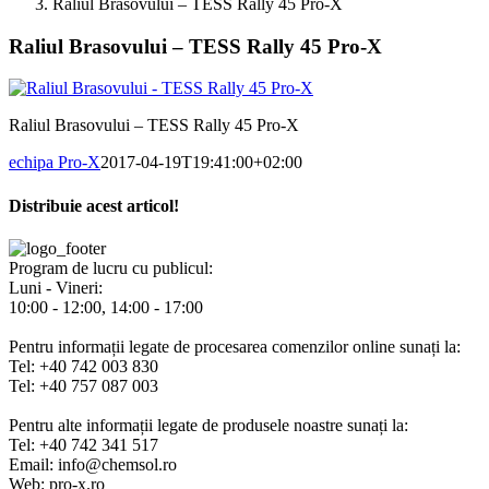
Raliul Brasovului – TESS Rally 45 Pro-X
Raliul Brasovului – TESS Rally 45 Pro-X
Raliul Brasovului – TESS Rally 45 Pro-X
echipa Pro-X
2017-04-19T19:41:00+02:00
Distribuie acest articol!
Facebook
X
Pinterest
E-
mail:
Program de lucru cu publicul:
Luni - Vineri:
10:00 - 12:00, 14:00 - 17:00
Pentru informații legate de procesarea comenzilor online sunați la:
Tel: +40 742 003 830
Tel: +40 757 087 003
Pentru alte informații legate de produsele noastre sunați la:
Tel: +40 742 341 517
Email: info@chemsol.ro
Web: pro-x.ro