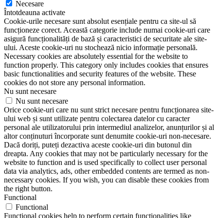
Necesare
Întotdeauna activate
Cookie-urile necesare sunt absolut esențiale pentru ca site-ul să
funcționeze corect. Această categorie include numai cookie-uri care
asigură funcționalități de bază și caracteristici de securitate ale site-
ului. Aceste cookie-uri nu stochează nicio informație personală.
Necessary cookies are absolutely essential for the website to
function properly. This category only includes cookies that ensures
basic functionalities and security features of the website. These
cookies do not store any personal information.
Nu sunt necesare
Nu sunt necesare
Orice cookie-uri care nu sunt strict necesare pentru funcționarea site-
ului web și sunt utilizate pentru colectarea datelor cu caracter
personal ale utilizatorului prin intermediul analizelor, anunțurilor și al
altor conținuturi încorporate sunt denumite cookie-uri non-necesare.
Dacă doriți, puteți dezactiva aceste cookie-uri din butonul din
dreapta. Any cookies that may not be particularly necessary for the
website to function and is used specifically to collect user personal
data via analytics, ads, other embedded contents are termed as non-
necessary cookies. If you wish, you can disable these cookies from
the right button.
Functional
Functional
Functional cookies help to perform certain functionalities like