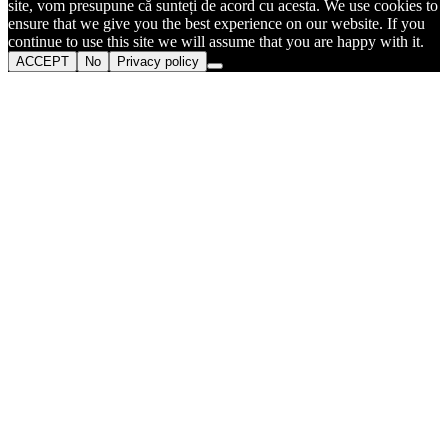
site, vom presupune că sunteți de acord cu acesta. We use cookies to
ensure that we give you the best experience on our website. If you
continue to use this site we will assume that you are happy with it.
ACCEPT
No
Privacy policy
Go
to
Top