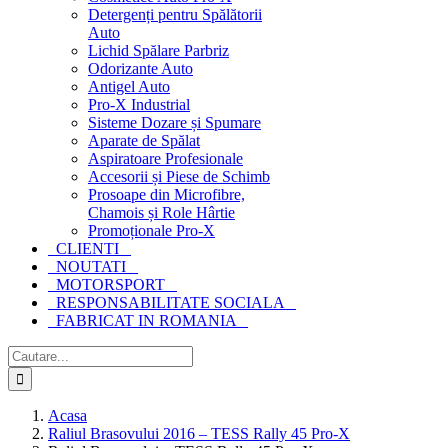
Detergenți pentru Spălătorii
Auto
Lichid Spălare Parbriz
Odorizante Auto
Antigel Auto
Pro-X Industrial
Sisteme Dozare și Spumare
Aparate de Spălat
Aspiratoare Profesionale
Accesorii și Piese de Schimb
Prosoape din Microfibre,
Chamois și Role Hârtie
Promoționale Pro-X
CLIENTI
NOUTATI
MOTORSPORT
RESPONSABILITATE SOCIALA
FABRICAT IN ROMANIA
Cautare...
Acasa
Raliul Brasovului 2016 – TESS Rally 45 Pro-X