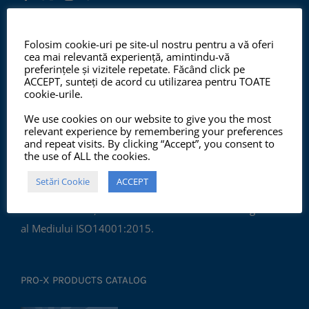
Folosim cookie-uri pe site-ul nostru pentru a vă oferi
ISO 9001:2015, ISO 14001:2015
cea mai relevantă experiență, amintindu-vă
preferințele și vizitele repetate. Făcând click pe
ACCEPT, sunteți de acord cu utilizarea pentru TOATE
cookie-urile.
We use cookies on our website to give you the most
relevant experience by remembering your preferences
and repeat visits. By clicking “Accept”, you consent to
the use of ALL the cookies.
Începând cu anul 2012, ChemSol Group deține
Setări Cookie
ACCEPT
Certificatul Sistemului de Management al Calității
ISO9001:2015 și Certificatul Sistemului de Management
al Mediului ISO14001:2015.
PRO-X PRODUCTS CATALOG