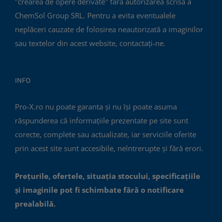
"crearea de opere derivate" fără autorizarea scrisă a
ChemSol Group SRL. Pentru a evita eventualele
neplăceri cauzate de folosirea neautorizată a imaginilor
sau textelor din acest website, contactați-ne.
INFO
Pro-X.ro nu poate garanta și nu își poate asuma
răspunderea că informațiile prezentate pe site sunt
corecte, complete sau actualizate, iar serviciile oferite
prin acest site sunt accesibile, neîntrerupte și fără erori.
Prețurile, ofertele, situația stocului, specificațiile
și imaginile pot fi schimbate fără o notificare
prealabilă.