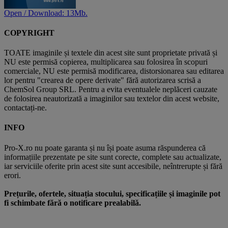
Open / Download: 13Mb.
COPYRIGHT
TOATE imaginile și textele din acest site sunt proprietate privată și
NU este permisă copierea, multiplicarea sau folosirea în scopuri
comerciale, NU este permisă modificarea, distorsionarea sau editarea
lor pentru "crearea de opere derivate" fără autorizarea scrisă a
ChemSol Group SRL. Pentru a evita eventualele neplăceri cauzate
de folosirea neautorizată a imaginilor sau textelor din acest website,
contactați-ne.
INFO
Pro-X.ro nu poate garanta și nu își poate asuma răspunderea că
informațiile prezentate pe site sunt corecte, complete sau actualizate,
iar serviciile oferite prin acest site sunt accesibile, neîntrerupte și fără
erori.
Prețurile, ofertele, situația stocului, specificațiile și imaginile pot
fi schimbate fără o notificare prealabilă.