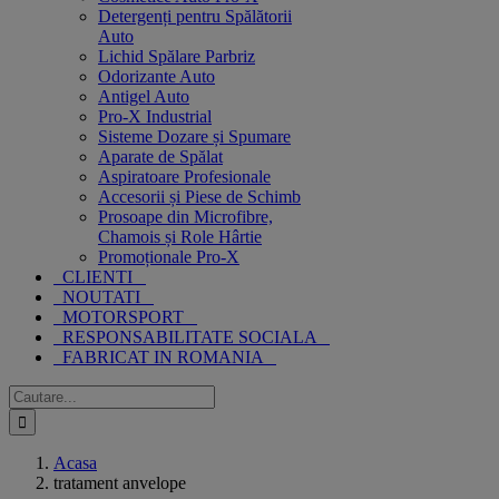
Detergenți pentru Spălătorii
Auto
Lichid Spălare Parbriz
Odorizante Auto
Antigel Auto
Pro-X Industrial
Sisteme Dozare și Spumare
Aparate de Spălat
Aspiratoare Profesionale
Accesorii și Piese de Schimb
Prosoape din Microfibre,
Chamois și Role Hârtie
Promoționale Pro-X
CLIENTI
NOUTATI
MOTORSPORT
RESPONSABILITATE SOCIALA
FABRICAT IN ROMANIA
Cautare...
Acasa
tratament anvelope