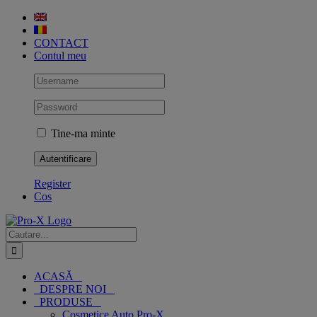
Skip
to
content
CONTACT
Contul meu
Tine-ma minte
Register
Cos
Cautare...
ACASĂ
DESPRE NOI
PRODUSE
Cosmetice Auto Pro-X