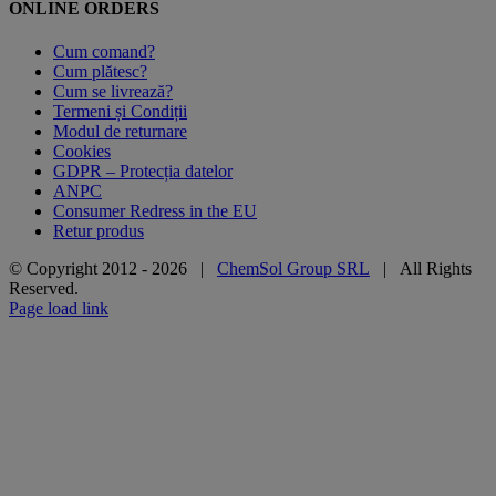
ONLINE ORDERS
Cum comand?
Cum plătesc?
Cum se livrează?
Termeni și Condiții
Modul de returnare
Cookies
GDPR – Protecția datelor
ANPC
Consumer Redress in the EU
Retur produs
© Copyright 2012 -
2026 |
ChemSol Group SRL
| All Rights
Reserved.
Page load link
Go
to
Top