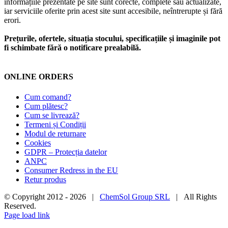
informațiile prezentate pe site sunt corecte, complete sau actualizate,
iar serviciile oferite prin acest site sunt accesibile, neîntrerupte și fără
erori.
Prețurile, ofertele, situația stocului, specificațiile și imaginile pot
fi schimbate fără o notificare prealabilă.
ONLINE ORDERS
Cum comand?
Cum plătesc?
Cum se livrează?
Termeni și Condiții
Modul de returnare
Cookies
GDPR – Protecția datelor
ANPC
Consumer Redress in the EU
Retur produs
© Copyright 2012 -
2026 |
ChemSol Group SRL
| All Rights
Reserved.
Page load link