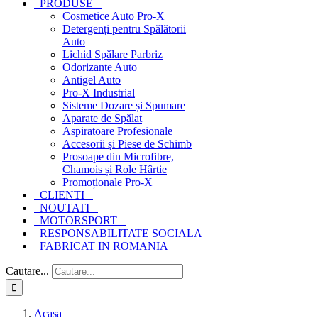
PRODUSE
Cosmetice Auto Pro-X
Detergenți pentru Spălătorii
Auto
Lichid Spălare Parbriz
Odorizante Auto
Antigel Auto
Pro-X Industrial
Sisteme Dozare și Spumare
Aparate de Spălat
Aspiratoare Profesionale
Accesorii și Piese de Schimb
Prosoape din Microfibre,
Chamois și Role Hârtie
Promoționale Pro-X
CLIENTI
NOUTATI
MOTORSPORT
RESPONSABILITATE SOCIALA
FABRICAT IN ROMANIA
Cautare...
Acasa