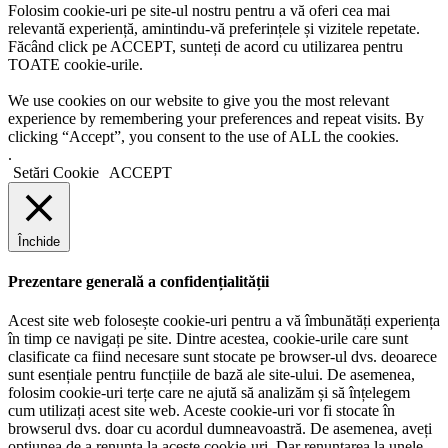
Folosim cookie-uri pe site-ul nostru pentru a vă oferi cea mai
relevantă experiență, amintindu-vă preferințele și vizitele repetate.
Făcând click pe ACCEPT, sunteți de acord cu utilizarea pentru
TOATE cookie-urile.
We use cookies on our website to give you the most relevant
experience by remembering your preferences and repeat visits. By
clicking “Accept”, you consent to the use of ALL the cookies.
.
Setări Cookie
ACCEPT
Închide
Prezentare generală a confidențialității
Acest site web folosește cookie-uri pentru a vă îmbunătăți experiența
în timp ce navigați pe site. Dintre acestea, cookie-urile care sunt
clasificate ca fiind necesare sunt stocate pe browser-ul dvs. deoarece
sunt esențiale pentru funcțiile de bază ale site-ului. De asemenea,
folosim cookie-uri terțe care ne ajută să analizăm și să înțelegem
cum utilizați acest site web. Aceste cookie-uri vor fi stocate în
browserul dvs. doar cu acordul dumneavoastră. De asemenea, aveți
opțiunea de a renunța la aceste cookie-uri. Dar renunțarea la unele