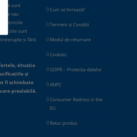
 site sunt
Cum se livrează?
plete sau
ar serviciile
Termeni și Condiții
cest site sunt
eîntrerupte și fără
Modul de returnare
Cookies
fertele, situația
GDPR – Protecția datelor
cificațiile și
ot fi schimbate
ANPC
icare prealabilă.
Consumer Redress in the
EU
Retur produs