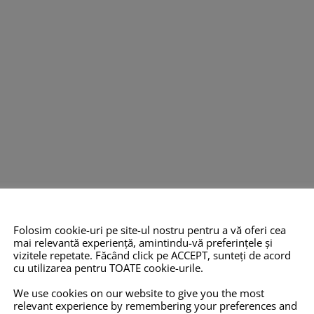
Folosim cookie-uri pe site-ul nostru pentru a vă oferi cea
O 14001:2015
COPYRIGHT
INFO
mai relevantă experiență, amintindu-vă preferințele și
vizitele repetate. Făcând click pe ACCEPT, sunteți de acord
TOATE imaginile și textele din
Pro-X.ro nu 
cu utilizarea pentru TOATE cookie-urile.
 2012,
acest site sunt proprietate
nu își poate
We use cookies on our website to give you the most
relevant experience by remembering your preferences and
eține
privată și NU este permisă
răspunderea 