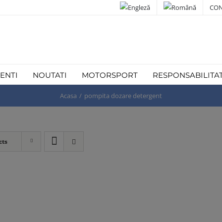
CON
IENTI
NOUTATI
MOTORSPORT
RESPONSABILITA
Acasa
pompita dozare detergent
cts