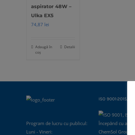
aspirator 48W –
Ulka EX5
74,87
lei
Adaugă în
Detalii
coș
ISO 9001:2015, IS
Program de lucru cu publicul:
Începând cu anul
Luni - Vineri:
ChemSol Group d