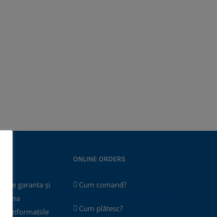
ONLINE ORDERS
poate garanta și
Cum comand?
 asuma
Cum plătesc?
că informațiile