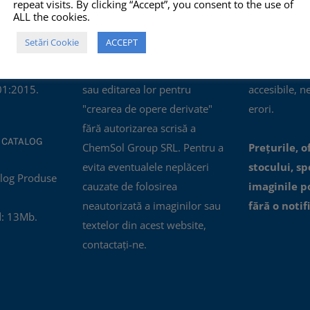
repeat visits. By clicking “Accept”, you consent to the use of
mului de
copierea, multiplicarea sau
prezentate pe
ALL the cookies.
ității
folosirea în scopuri
corecte, com
Setări Cookie
ACCEPT
ertificatul
comerciale, NU este permisă
actualizate, i
nagement al
modificarea, distorsionarea
oferite prin a
01:2015.
sau editarea lor pentru
accesibile, n
"crearea de opere derivate"
erori.
fără autorizarea scrisă a
 CATALOG
ChemSol Group SRL. Pentru a
Prețurile, o
evita eventualele neplăceri
stocului, spe
cauzate de folosirea
imaginile p
neautorizată a imaginilor sau
fără o notif
: 13Mb.
textelor din acest website,
contactați-ne.