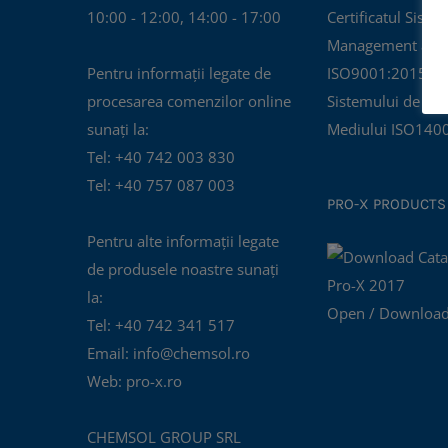
10:00 - 12:00, 14:00 - 17:00
Certificatul Siste
Management al Cal
Pentru informații legate de
ISO9001:2015 și C
procesarea comenzilor online
Sistemului de Ma
sunați la:
Mediului ISO140
Tel: +40 742 003 830
Tel: +40 757 087 003
PRO-X PRODUCTS
Pentru alte informații legate
de produsele noastre sunați
la:
Open / Download
Tel: +40 742 341 517
Email: info@chemsol.ro
Web: pro-x.ro
CHEMSOL GROUP SRL