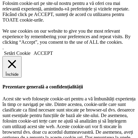
Folosim cookie-uri pe site-ul nostru pentru a vă oferi cea mai
relevantă experiență, amintindu-vă preferințele și vizitele repetate.
Făcând click pe ACCEPT, sunteți de acord cu utilizarea pentru
TOATE cookie-urile.
We use cookies on our website to give you the most relevant
experience by remembering your preferences and repeat visits. By
clicking “Accept”, you consent to the use of ALL the cookies.
.
Setări Cookie
ACCEPT
Închide
Prezentare generală a confidențialității
Acest site web folosește cookie-uri pentru a vă îmbunătăți experiența
în timp ce navigați pe site. Dintre acestea, cookie-urile care sunt
clasificate ca fiind necesare sunt stocate pe browser-ul dvs. deoarece
sunt esențiale pentru funcțiile de bază ale site-ului. De asemenea,
folosim cookie-uri terțe care ne ajută să analizăm și să înțelegem
cum utilizați acest site web. Aceste cookie-uri vor fi stocate în
browserul dvs. doar cu acordul dumneavoastră. De asemenea, aveți
opțiunea de a renunța la aceste cookie-uri. Dar renunțarea la unele