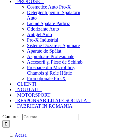
PRODUSE
Cosmetice Auto Pro-X
Detergenți pentru Spălătorii
Auto
Lichid Spălare Parbriz
Odorizante Auto
Antigel Auto
Pro-X Industrial
Sisteme Dozare și Spumare
Aparate de Spălat
Aspiratoare Profesionale
Accesorii și Piese de Schimb
Prosoape din Microfibre,
Chamois și Role Hârtie
Promoționale Pro-X
CLIENTI
NOUTATI
MOTORSPORT
RESPONSABILITATE SOCIALA
FABRICAT IN ROMANIA
Cautare...
Acasa