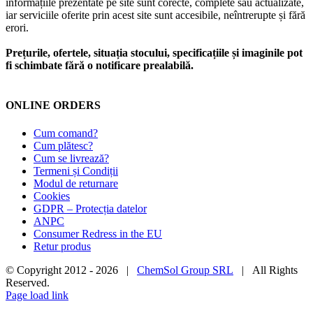
informațiile prezentate pe site sunt corecte, complete sau actualizate,
iar serviciile oferite prin acest site sunt accesibile, neîntrerupte și fără
erori.
Prețurile, ofertele, situația stocului, specificațiile și imaginile pot
fi schimbate fără o notificare prealabilă.
ONLINE ORDERS
Cum comand?
Cum plătesc?
Cum se livrează?
Termeni și Condiții
Modul de returnare
Cookies
GDPR – Protecția datelor
ANPC
Consumer Redress in the EU
Retur produs
© Copyright 2012 -
2026 |
ChemSol Group SRL
| All Rights
Reserved.
Page load link