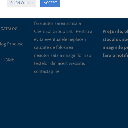
Setări Cookie
ACCEPT
01:2015.
sau editarea lor pentru
accesibile, n
"crearea de opere derivate"
erori.
fără autorizarea scrisă a
 CATALOG
ChemSol Group SRL. Pentru a
Prețurile, o
evita eventualele neplăceri
stocului, spe
cauzate de folosirea
imaginile p
neautorizată a imaginilor sau
fără o notif
: 13Mb.
textelor din acest website,
contactați-ne.