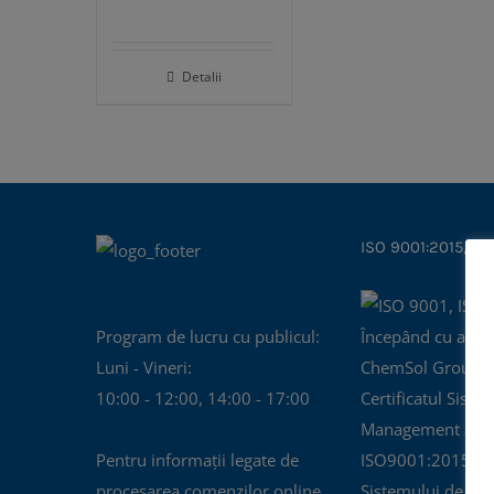
Detalii
ISO 9001:2015, IS
Program de lucru cu publicul:
Începând cu anul
Luni - Vineri:
ChemSol Group d
10:00 - 12:00, 14:00 - 17:00
Certificatul Siste
Management al Cal
Pentru informații legate de
ISO9001:2015 și C
procesarea comenzilor online
Sistemului de Ma