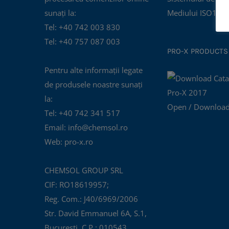
sunați la:
Mediului ISO140
Tel: +40 742 003 830
Tel: +40 757 087 003
PRO-X PRODUCTS
Pentru alte informații legate
de produsele noastre sunați
la:
Open / Download
Tel: +40 742 341 517
Email: info@chemsol.ro
Web: pro-x.ro
CHEMSOL GROUP SRL
CIF: RO18619957;
Reg. Com.: J40/6969/2006
Str. David Emmanuel 6A, S.1,
București, C.P.: 010543