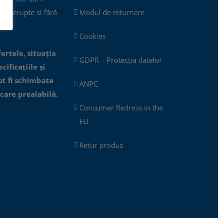
eîntrerupte și fără
Modul de returnare
Cookies
fertele, situația
GDPR – Protecția datelor
cificațiile și
ot fi schimbate
ANPC
icare prealabilă.
Consumer Redress in the
EU
Retur produs