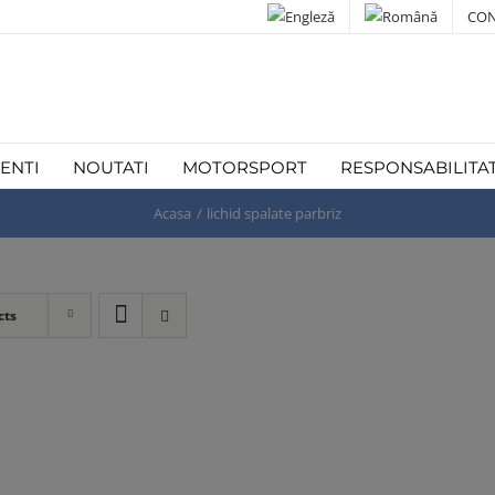
CON
IENTI
NOUTATI
MOTORSPORT
RESPONSABILITA
Acasa
lichid spalate parbriz
cts