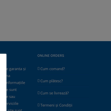
ONLINE ORDERS
poate garanta și
Cum comand?
 asuma
Cum plătesc?
că informațiile
 site sunt
Cum se livrează?
plete sau
ar serviciile
Termeni și Condiții
cest site sunt