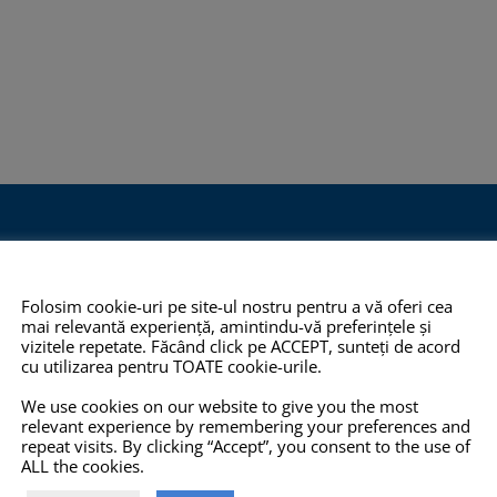
O 14001:2015
COPYRIGHT
INFO
Folosim cookie-uri pe site-ul nostru pentru a vă oferi cea
TOATE imaginile și textele din
Pro-X.ro nu 
mai relevantă experiență, amintindu-vă preferințele și
 2012,
acest site sunt proprietate
nu își poate
vizitele repetate. Făcând click pe ACCEPT, sunteți de acord
cu utilizarea pentru TOATE cookie-urile.
eține
privată și NU este permisă
răspunderea 
mului de
copierea, multiplicarea sau
prezentate pe
We use cookies on our website to give you the most
relevant experience by remembering your preferences and
ității
folosirea în scopuri
corecte, com
repeat visits. By clicking “Accept”, you consent to the use of
ertificatul
comerciale, NU este permisă
actualizate, i
ALL the cookies.
nagement al
modificarea, distorsionarea
oferite prin a