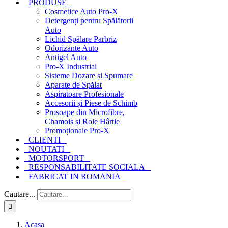
PRODUSE
Cosmetice Auto Pro-X
Detergenți pentru Spălătorii
Auto
Lichid Spălare Parbriz
Odorizante Auto
Antigel Auto
Pro-X Industrial
Sisteme Dozare și Spumare
Aparate de Spălat
Aspiratoare Profesionale
Accesorii și Piese de Schimb
Prosoape din Microfibre,
Chamois și Role Hârtie
Promoționale Pro-X
CLIENTI
NOUTATI
MOTORSPORT
RESPONSABILITATE SOCIALA
FABRICAT IN ROMANIA
Cautare...
Acasa