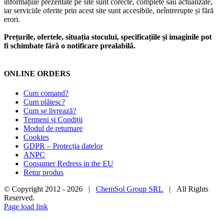
informațiile prezentate pe site sunt corecte, complete sau actualizate,
iar serviciile oferite prin acest site sunt accesibile, neîntrerupte și fără
erori.
Prețurile, ofertele, situația stocului, specificațiile și imaginile pot
fi schimbate fără o notificare prealabilă.
ONLINE ORDERS
Cum comand?
Cum plătesc?
Cum se livrează?
Termeni și Condiții
Modul de returnare
Cookies
GDPR – Protecția datelor
ANPC
Consumer Redress in the EU
Retur produs
© Copyright 2012 -
2026 |
ChemSol Group SRL
| All Rights
Reserved.
Page load link