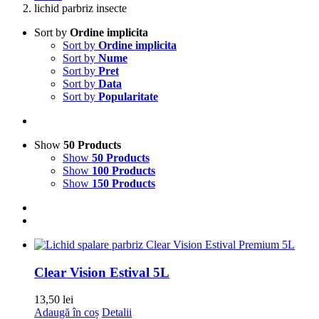
lichid parbriz insecte
Sort by
Ordine implicita
Sort by
Ordine implicita
Sort by
Nume
Sort by
Pret
Sort by
Data
Sort by
Popularitate
Show
50 Products
Show
50 Products
Show
100 Products
Show
150 Products
Clear Vision Estival 5L
13,50
lei
Adaugă în coș
Detalii