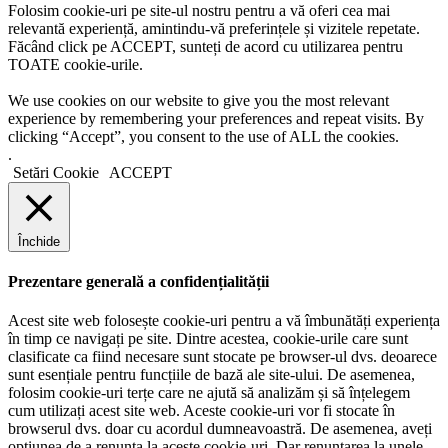
Folosim cookie-uri pe site-ul nostru pentru a vă oferi cea mai
relevantă experiență, amintindu-vă preferințele și vizitele repetate.
Făcând click pe ACCEPT, sunteți de acord cu utilizarea pentru
TOATE cookie-urile.
We use cookies on our website to give you the most relevant
experience by remembering your preferences and repeat visits. By
clicking “Accept”, you consent to the use of ALL the cookies.
.
Setări Cookie
ACCEPT
Închide
Prezentare generală a confidențialității
Acest site web folosește cookie-uri pentru a vă îmbunătăți experiența
în timp ce navigați pe site. Dintre acestea, cookie-urile care sunt
clasificate ca fiind necesare sunt stocate pe browser-ul dvs. deoarece
sunt esențiale pentru funcțiile de bază ale site-ului. De asemenea,
folosim cookie-uri terțe care ne ajută să analizăm și să înțelegem
cum utilizați acest site web. Aceste cookie-uri vor fi stocate în
browserul dvs. doar cu acordul dumneavoastră. De asemenea, aveți
opțiunea de a renunța la aceste cookie-uri. Dar renunțarea la unele