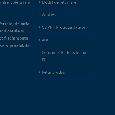
eîntrerupte și fără
Modul de returnare
Cookies
fertele, situația
GDPR – Protecția datelor
cificațiile și
ot fi schimbate
ANPC
icare prealabilă.
Consumer Redress in the
EU
Retur produs