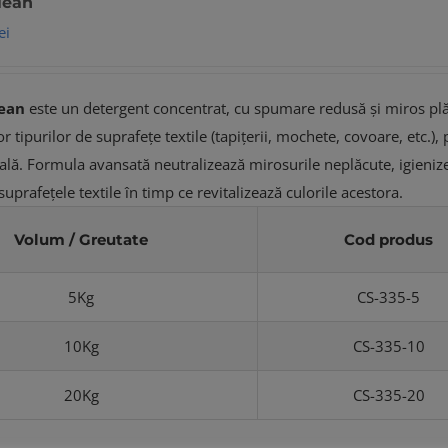
lean
ei
ean
este un detergent concentrat, cu spumare redusă și miros plă
tipurilor de suprafețe textile (tapițerii, mochete, covoare, etc.), 
ală. Formula avansată neutralizează mirosurile neplăcute, igieniz
prafețele textile în timp ce revitalizează culorile acestora.
Volum / Greutate
Cod produs
5Kg
CS-335-5
10Kg
CS-335-10
20Kg
CS-335-20