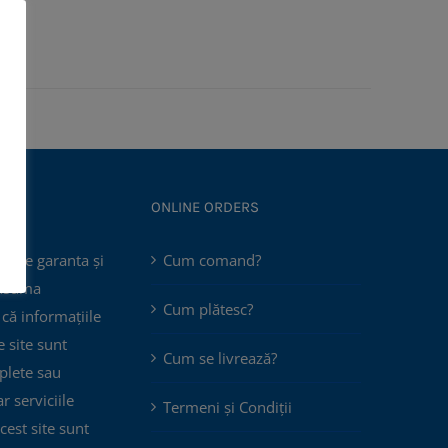
ONLINE ORDERS
poate garanta și
Cum comand?
 asuma
Cum plătesc?
că informațiile
 site sunt
Cum se livrează?
plete sau
ar serviciile
Termeni și Condiții
cest site sunt