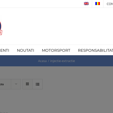
CON
IENTI
NOUTATI
MOTORSPORT
RESPONSABILITA
Acasa
injectie-extractie
cts