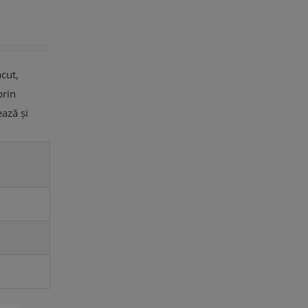
cut,
prin
ează și