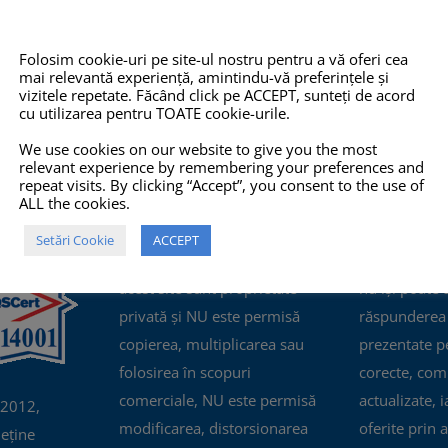
Folosim cookie-uri pe site-ul nostru pentru a vă oferi cea
mai relevantă experiență, amintindu-vă preferințele și
vizitele repetate. Făcând click pe ACCEPT, sunteți de acord
cu utilizarea pentru TOATE cookie-urile.
We use cookies on our website to give you the most
relevant experience by remembering your preferences and
repeat visits. By clicking “Accept”, you consent to the use of
ALL the cookies.
O 14001:2015
COPYRIGHT
INFO
Setări Cookie
ACCEPT
TOATE imaginile și textele din
Pro-X.ro nu 
acest site sunt proprietate
nu își poate
privată și NU este permisă
răspunderea 
copierea, multiplicarea sau
prezentate pe
folosirea în scopuri
corecte, com
comerciale, NU este permisă
actualizate, i
 2012,
modificarea, distorsionarea
oferite prin a
eține