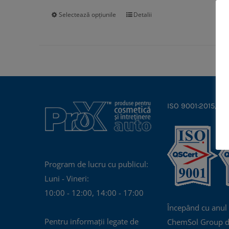
Selectează opțiunile
Detalii
Acest
produs
are
mai
multe
variații.
Opțiunile
ISO 9001:2015, IS
pot
fi
alese
în
Program de lucru cu publicul:
pagina
Luni - Vineri:
produsului.
10:00 - 12:00, 14:00 - 17:00
Începând cu anul
Pentru informații legate de
ChemSol Group d