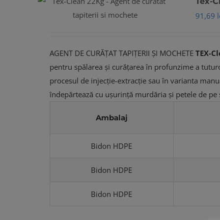
Tex-C
91,69
l
AGENT DE CURĂȚAT TAPIȚERII ȘI MOCHETE
TEX-Cl
pentru spălarea și curățarea în profunzime a tuturor 
procesul de injecție-extracție sau în varianta manu
îndepărtează cu ușurință murdăria și petele de pe su
Ambalaj
Bidon HDPE
Bidon HDPE
Bidon HDPE