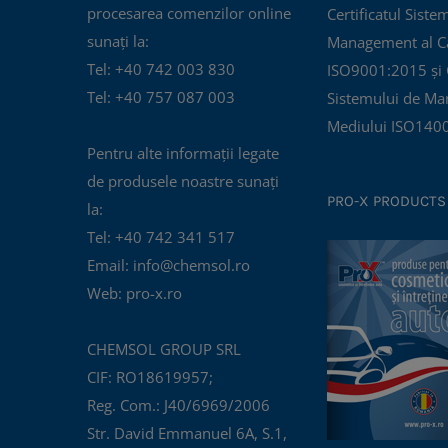
procesarea comenzilor online
Certificatul Siste
sunați la:
Management al Cal
Tel: +40 742 003 830
ISO9001:2015 și C
Tel: +40 757 087 003
Sistemului de Ma
Mediului ISO140
Pentru alte informații legate
de produsele noastre sunați
PRO-X PRODUCTS
la:
Tel: +40 742 341 517
Email: info@chemsol.ro
Web: pro-x.ro
CHEMSOL GROUP SRL
CIF: RO18619957;
Reg. Com.: J40/6969/2006
Str. David Emmanuel 6A, S.1,