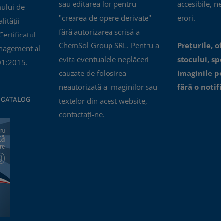
sau editarea lor pentru
accesibile, n
mului de
"crearea de opere derivate"
erori.
ității
fără autorizarea scrisă a
ertificatul
ChemSol Group SRL. Pentru a
Prețurile, o
nagement al
evita eventualele neplăceri
stocului, spe
01:2015.
cauzate de folosirea
imaginile p
neautorizată a imaginilor sau
fără o notif
 CATALOG
textelor din acest website,
contactați-ne.