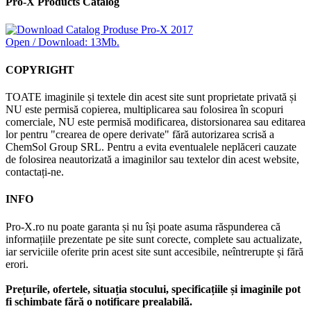
Pro-X Products Catalog
Open / Download: 13Mb.
COPYRIGHT
TOATE imaginile și textele din acest site sunt proprietate privată și
NU este permisă copierea, multiplicarea sau folosirea în scopuri
comerciale, NU este permisă modificarea, distorsionarea sau editarea
lor pentru "crearea de opere derivate" fără autorizarea scrisă a
ChemSol Group SRL. Pentru a evita eventualele neplăceri cauzate
de folosirea neautorizată a imaginilor sau textelor din acest website,
contactați-ne.
INFO
Pro-X.ro nu poate garanta și nu își poate asuma răspunderea că
informațiile prezentate pe site sunt corecte, complete sau actualizate,
iar serviciile oferite prin acest site sunt accesibile, neîntrerupte și fără
erori.
Prețurile, ofertele, situația stocului, specificațiile și imaginile pot
fi schimbate fără o notificare prealabilă.