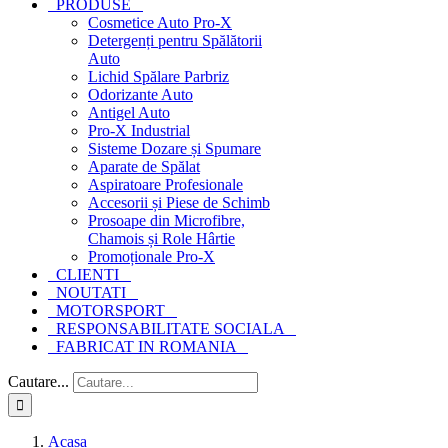
PRODUSE
Cosmetice Auto Pro-X
Detergenți pentru Spălătorii
Auto
Lichid Spălare Parbriz
Odorizante Auto
Antigel Auto
Pro-X Industrial
Sisteme Dozare și Spumare
Aparate de Spălat
Aspiratoare Profesionale
Accesorii și Piese de Schimb
Prosoape din Microfibre,
Chamois și Role Hârtie
Promoționale Pro-X
CLIENTI
NOUTATI
MOTORSPORT
RESPONSABILITATE SOCIALA
FABRICAT IN ROMANIA
Cautare...
Acasa