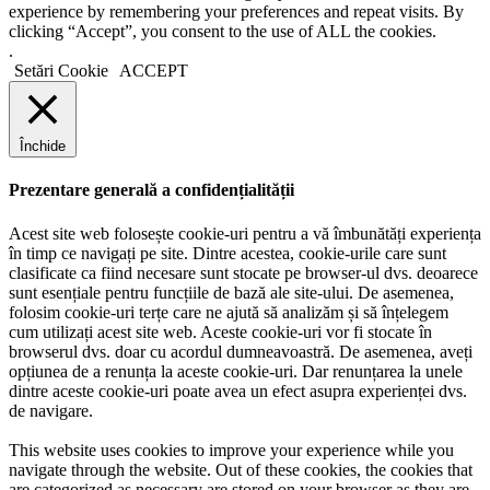
experience by remembering your preferences and repeat visits. By
clicking “Accept”, you consent to the use of ALL the cookies.
.
Setări Cookie
ACCEPT
Închide
Prezentare generală a confidențialității
Acest site web folosește cookie-uri pentru a vă îmbunătăți experiența
în timp ce navigați pe site. Dintre acestea, cookie-urile care sunt
clasificate ca fiind necesare sunt stocate pe browser-ul dvs. deoarece
sunt esențiale pentru funcțiile de bază ale site-ului. De asemenea,
folosim cookie-uri terțe care ne ajută să analizăm și să înțelegem
cum utilizați acest site web. Aceste cookie-uri vor fi stocate în
browserul dvs. doar cu acordul dumneavoastră. De asemenea, aveți
opțiunea de a renunța la aceste cookie-uri. Dar renunțarea la unele
dintre aceste cookie-uri poate avea un efect asupra experienței dvs.
de navigare.
This website uses cookies to improve your experience while you
navigate through the website. Out of these cookies, the cookies that
are categorized as necessary are stored on your browser as they are