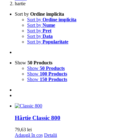
hartie
Sort by
Ordine implicita
Sort by
Ordine implicita
Sort by
Nume
Sort by
Pret
Sort by
Data
Sort by
Popularitate
Show
50 Products
Show
50 Products
Show
100 Products
Show
150 Products
Hârtie Classic 800
79,63
lei
Adaugă în coș
Detalii