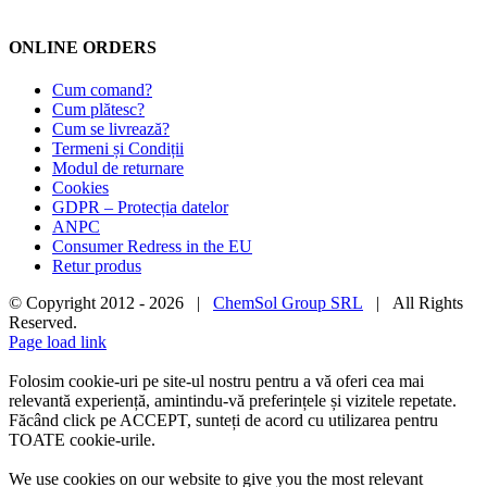
ONLINE ORDERS
Cum comand?
Cum plătesc?
Cum se livrează?
Termeni și Condiții
Modul de returnare
Cookies
GDPR – Protecția datelor
ANPC
Consumer Redress in the EU
Retur produs
© Copyright 2012 -
2026 |
ChemSol Group SRL
| All Rights
Reserved.
Page load link
Folosim cookie-uri pe site-ul nostru pentru a vă oferi cea mai
relevantă experiență, amintindu-vă preferințele și vizitele repetate.
Făcând click pe ACCEPT, sunteți de acord cu utilizarea pentru
TOATE cookie-urile.
We use cookies on our website to give you the most relevant