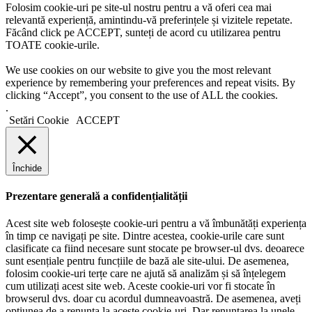
Folosim cookie-uri pe site-ul nostru pentru a vă oferi cea mai
relevantă experiență, amintindu-vă preferințele și vizitele repetate.
Făcând click pe ACCEPT, sunteți de acord cu utilizarea pentru
TOATE cookie-urile.
We use cookies on our website to give you the most relevant
experience by remembering your preferences and repeat visits. By
clicking “Accept”, you consent to the use of ALL the cookies.
.
Setări Cookie
ACCEPT
Închide
Prezentare generală a confidențialității
Acest site web folosește cookie-uri pentru a vă îmbunătăți experiența
în timp ce navigați pe site. Dintre acestea, cookie-urile care sunt
clasificate ca fiind necesare sunt stocate pe browser-ul dvs. deoarece
sunt esențiale pentru funcțiile de bază ale site-ului. De asemenea,
folosim cookie-uri terțe care ne ajută să analizăm și să înțelegem
cum utilizați acest site web. Aceste cookie-uri vor fi stocate în
browserul dvs. doar cu acordul dumneavoastră. De asemenea, aveți
opțiunea de a renunța la aceste cookie-uri. Dar renunțarea la unele