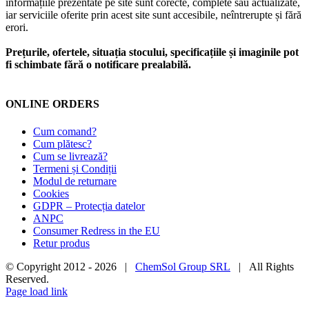
informațiile prezentate pe site sunt corecte, complete sau actualizate,
iar serviciile oferite prin acest site sunt accesibile, neîntrerupte și fără
erori.
Prețurile, ofertele, situația stocului, specificațiile și imaginile pot
fi schimbate fără o notificare prealabilă.
ONLINE ORDERS
Cum comand?
Cum plătesc?
Cum se livrează?
Termeni și Condiții
Modul de returnare
Cookies
GDPR – Protecția datelor
ANPC
Consumer Redress in the EU
Retur produs
© Copyright 2012 -
2026 |
ChemSol Group SRL
| All Rights
Reserved.
Page load link