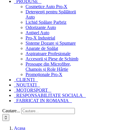
PRODUSE
Cosmetice Auto Pro-X
Detergenți pentru Spălătorii
Auto
Lichid Spălare Parbriz
Odorizante Auto
Antigel Auto
Pro-X Industrial
Sisteme Dozare și Spumare
Aparate de Spălat
Aspiratoare Profesionale
Accesorii și Piese de Schimb
Prosoape din Microfibre,
Chamois și Role Hârtie
Promoționale Pro-X
CLIENTI
NOUTATI
MOTORSPORT
RESPONSABILITATE SOCIALA
FABRICAT IN ROMANIA
Cautare...
Acasa