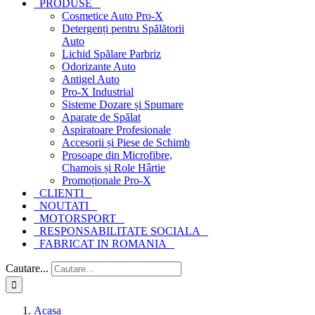
PRODUSE
Cosmetice Auto Pro-X
Detergenți pentru Spălătorii
Auto
Lichid Spălare Parbriz
Odorizante Auto
Antigel Auto
Pro-X Industrial
Sisteme Dozare și Spumare
Aparate de Spălat
Aspiratoare Profesionale
Accesorii și Piese de Schimb
Prosoape din Microfibre,
Chamois și Role Hârtie
Promoționale Pro-X
CLIENTI
NOUTATI
MOTORSPORT
RESPONSABILITATE SOCIALA
FABRICAT IN ROMANIA
Cautare...
Acasa