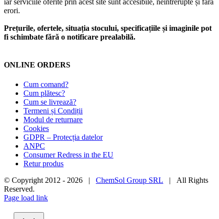
iar serviciile oferite prin acest site sunt accesibile, neîntrerupte și fără
erori.
Prețurile, ofertele, situația stocului, specificațiile și imaginile pot
fi schimbate fără o notificare prealabilă.
ONLINE ORDERS
Cum comand?
Cum plătesc?
Cum se livrează?
Termeni și Condiții
Modul de returnare
Cookies
GDPR – Protecția datelor
ANPC
Consumer Redress in the EU
Retur produs
© Copyright 2012 -
2026 |
ChemSol Group SRL
| All Rights
Reserved.
Page load link