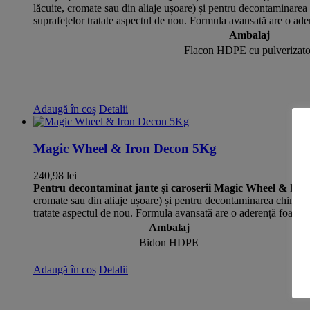
lăcuite, cromate sau din aliaje ușoare) și pentru decontaminarea c
suprafețelor tratate aspectul de nou. Formula avansată are o ader
Ambalaj
Flacon HDPE cu pulverizato
Adaugă în coș
Detalii
Magic Wheel & Iron Decon 5Kg
240,98
lei
Pentru decontaminat jante și caroserii
Magic Wheel & Iro
cromate sau din aliaje ușoare) și pentru decontaminarea chimică a 
tratate aspectul de nou. Formula avansată are o aderență foarte b
Ambalaj
Bidon HDPE
Adaugă în coș
Detalii