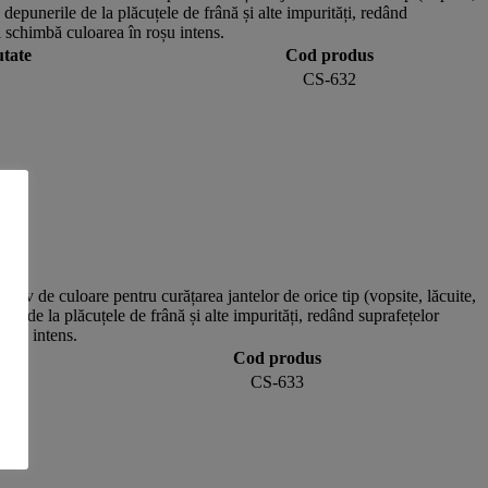
 depunerile de la plăcuțele de frână și alte impurități, redând
i schimbă culoarea în roșu intens.
tate
Cod produs
CS-632
ctiv de culoare pentru curățarea jantelor de orice tip (vopsite, lăcuite,
le de la plăcuțele de frână și alte impurități, redând suprafețelor
roșu intens.
Cod produs
CS-633