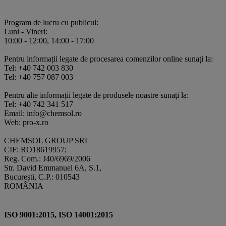
Program de lucru cu publicul:
Luni - Vineri:
10:00 - 12:00, 14:00 - 17:00
Pentru informații legate de procesarea comenzilor online sunați la:
Tel: +40 742 003 830
Tel: +40 757 087 003
Pentru alte informații legate de produsele noastre sunați la:
Tel: +40 742 341 517
Email: info@chemsol.ro
Web: pro-x.ro
CHEMSOL GROUP SRL
CIF: RO18619957;
Reg. Com.: J40/6969/2006
Str. David Emmanuel 6A, S.1,
București, C.P.: 010543
ROMÂNIA
ISO 9001:2015, ISO 14001:2015