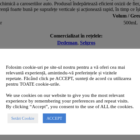
himică a caroseriilor auto. Produsul îndepărtează eficient oxizii de fier,
ență foarte bună pe suprafețe verticale și acționează rapid, în timp ce îș
Volum / Greu
r
500mL
Comercializat în rețelele:
Dedeman
,
Selgros
Folosim cookie-uri pe site-ul nostru pentru a vă oferi cea mai
relevantă experiență, amintindu-vă preferințele și vizitele
repetate. Făcând click pe ACCEPT, sunteți de acord cu utilizarea
pentru TOATE cookie-urile.
n Decon
este un produs de tip fallout remover, cu pH neutru și indicator a
caroseriilor auto. Produsul îndepărtează eficient oxizii de fier, depuneri
We use cookies on our website to give you the most relevant
ună pe suprafețe și acționează rapid, în timp ce își schimbă culoarea în 
experience by remembering your preferences and repeat visits.
Volum / Greutate
By clicking “Accept”, you consent to the use of ALL the cookies.
5Kg
Setări Cookie
ACCEPT