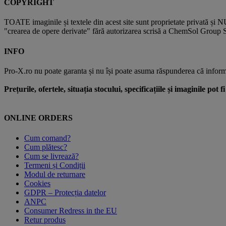
COPYRIGHT
TOATE imaginile și textele din acest site sunt proprietate privată și N
"crearea de opere derivate" fără autorizarea scrisă a ChemSol Group SR
INFO
Pro-X.ro nu poate garanta și nu își poate asuma răspunderea că informații
Prețurile, ofertele, situația stocului, specificațiile și imaginile pot
ONLINE ORDERS
Cum comand?
Cum plătesc?
Cum se livrează?
Termeni și Condiții
Modul de returnare
Cookies
GDPR – Protecția datelor
ANPC
Consumer Redress in the EU
Retur produs