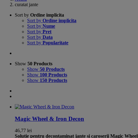
curatat jante
Sort by
Ordine implicita
Sort by
Ordine implicita
Sort by
Nume
Sort by
Pret
Sort by
Data
Sort by
Popularitate
Show
50 Products
Show
50 Products
Show
100 Products
Show
150 Products
Magic Wheel & Iron Decon
46,77
lei
Soluție pentru decontaminat jante și caroserii
Magic Wheel