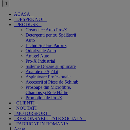
ACASĂ
DESPRE NOI
PRODUSE
Cosmetice Auto Pro-X
Detergenți pentru Spălătorii
Auto
Lichid Spălare Parbriz
Odorizante Auto
Antigel Auto
Pro-X Industrial
Sisteme Dozare și Spumare
Aparate de Spălat
Aspiratoare Profesionale
Accesorii și Piese de Schimb
Prosoape din Microfibre,
Chamois și Role Hârtie
Promoționale Pro-X
CLIENTI
NOUTATI
MOTORSPORT
RESPONSABILITATE SOCIALA
FABRICAT IN ROMANIA
Acasa