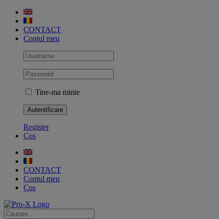
Skip
to
content
CONTACT
Contul meu
Tine-ma minte
Register
Cos
CONTACT
Contul meu
Cos
Cautare...