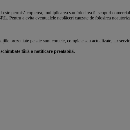
U este permisă copierea, multiplicarea sau folosirea în scopuri comercia
L. Pentru a evita eventualele neplăceri cauzate de folosirea neautorizată
le prezentate pe site sunt corecte, complete sau actualizate, iar serviciil
 fi schimbate fără o notificare prealabilă.