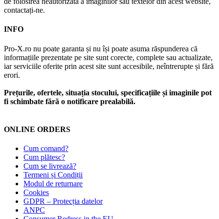
de folosirea neautorizată a imaginilor sau textelor din acest website,
contactați-ne.
INFO
Pro-X.ro nu poate garanta și nu își poate asuma răspunderea că
informațiile prezentate pe site sunt corecte, complete sau actualizate,
iar serviciile oferite prin acest site sunt accesibile, neîntrerupte și fără
erori.
Prețurile, ofertele, situația stocului, specificațiile și imaginile pot
fi schimbate fără o notificare prealabilă.
ONLINE ORDERS
Cum comand?
Cum plătesc?
Cum se livrează?
Termeni și Condiții
Modul de returnare
Cookies
GDPR – Protecția datelor
ANPC
Consumer Redress in the EU