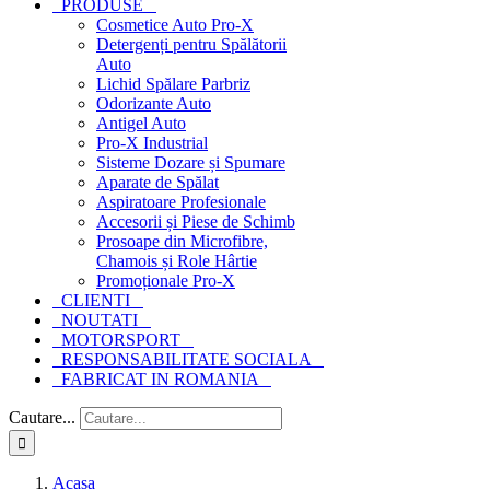
PRODUSE
Cosmetice Auto Pro-X
Detergenți pentru Spălătorii
Auto
Lichid Spălare Parbriz
Odorizante Auto
Antigel Auto
Pro-X Industrial
Sisteme Dozare și Spumare
Aparate de Spălat
Aspiratoare Profesionale
Accesorii și Piese de Schimb
Prosoape din Microfibre,
Chamois și Role Hârtie
Promoționale Pro-X
CLIENTI
NOUTATI
MOTORSPORT
RESPONSABILITATE SOCIALA
FABRICAT IN ROMANIA
Cautare...
Acasa