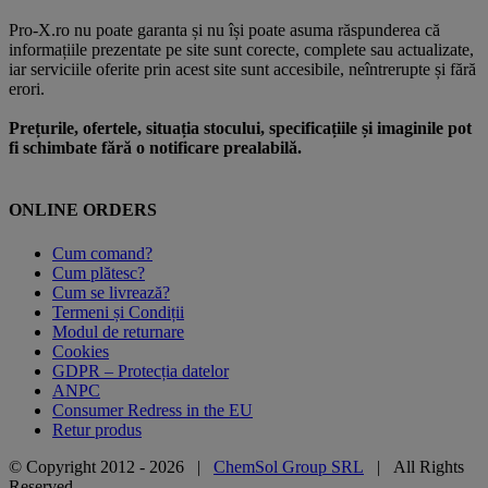
Pro-X.ro nu poate garanta și nu își poate asuma răspunderea că
informațiile prezentate pe site sunt corecte, complete sau actualizate,
iar serviciile oferite prin acest site sunt accesibile, neîntrerupte și fără
erori.
Prețurile, ofertele, situația stocului, specificațiile și imaginile pot
fi schimbate fără o notificare prealabilă.
ONLINE ORDERS
Cum comand?
Cum plătesc?
Cum se livrează?
Termeni și Condiții
Modul de returnare
Cookies
GDPR – Protecția datelor
ANPC
Consumer Redress in the EU
Retur produs
© Copyright 2012 -
2026 |
ChemSol Group SRL
| All Rights
Reserved.