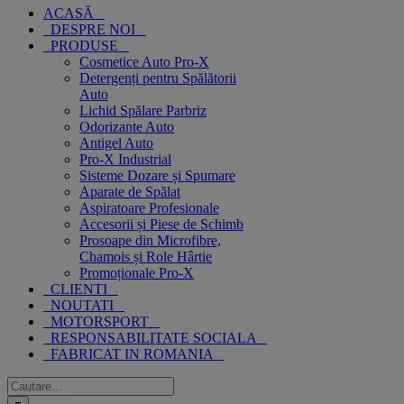
ACASĂ
DESPRE NOI
PRODUSE
Cosmetice Auto Pro-X
Detergenți pentru Spălătorii
Auto
Lichid Spălare Parbriz
Odorizante Auto
Antigel Auto
Pro-X Industrial
Sisteme Dozare și Spumare
Aparate de Spălat
Aspiratoare Profesionale
Accesorii și Piese de Schimb
Prosoape din Microfibre,
Chamois și Role Hârtie
Promoționale Pro-X
CLIENTI
NOUTATI
MOTORSPORT
RESPONSABILITATE SOCIALA
FABRICAT IN ROMANIA
Cautare...