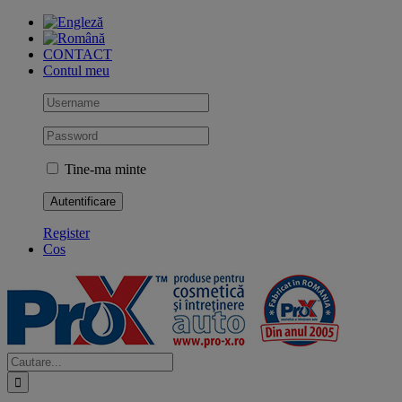
Skip
to
content
CONTACT
Contul meu
Tine-ma minte
Register
Cos
Cautare...