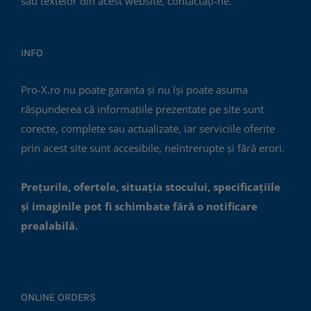
sau textelor din acest website, contactați-ne.
INFO
Pro-X.ro nu poate garanta și nu își poate asuma
răspunderea că informațiile prezentate pe site sunt
corecte, complete sau actualizate, iar serviciile oferite
prin acest site sunt accesibile, neîntrerupte și fără erori.
Prețurile, ofertele, situația stocului, specificațiile
și imaginile pot fi schimbate fără o notificare
prealabilă.
ONLINE ORDERS