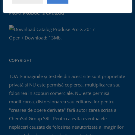
PRO-X PRODUCTS CATALOG
Open / Download: 13Mb.
COPYRIGHT
TOATE imaginile și textele din acest site sunt proprietate
privată și NU este permisă copierea, multiplicarea sau
folosirea în scopuri comerciale, NU este permisă
modificarea, distorsionarea sau editarea lor pentru
"crearea de opere derivate" fără autorizarea scrisă a
ChemSol Group SRL. Pentru a evita eventualele
neplăceri cauzate de folosirea neautorizată a imaginilor