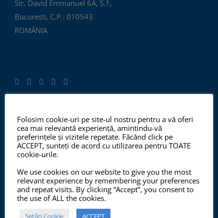
Str. David Emmanuel 6A, S.1,
București, C.P.: 010543
ROMÂNIA
Folosim cookie-uri pe site-ul nostru pentru a vă oferi
ISO 9001:2015, ISO 14001:2015
cea mai relevantă experiență, amintindu-vă
preferințele și vizitele repetate. Făcând click pe
ACCEPT, sunteți de acord cu utilizarea pentru TOATE
cookie-urile.
Începând cu anul 2012, ChemSol Group deține
We use cookies on our website to give you the most
Certificatul Sistemului de Management al Calității
relevant experience by remembering your preferences
ISO9001:2015 și Certificatul Sistemului de Management
and repeat visits. By clicking “Accept”, you consent to
the use of ALL the cookies.
al Mediului ISO14001:2015.
Setări Cookie
ACCEPT