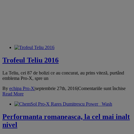
Our Blog
LATEST FASHION NEWS
Trofeul Teliu 2016
La Teliu, cei 87 de bolizi ce au concurat, au prins viteză, purtând
emblema Pro-X, spre un
pent
By
echipa Pro-X
|
septembrie 27th, 2016
|
Comentariile sunt închise
Trof
Read More
Teli
201
Performanta romaneasca, la cel mai inalt
nivel