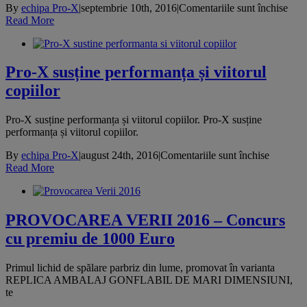
pent
By
echipa Pro-X
|
septembrie 10th, 2016
|
Comentariile sunt închise
Rali
Read More
Iasu
–
Cotn
201
Pro-X susține performanța și viitorul
copiilor
Pro-X susține performanța și viitorul copiilor. Pro-X susține
performanța și viitorul copiilor.
pentru
By
echipa Pro-X
|
august 24th, 2016
|
Comentariile sunt închise
Pro-
Read More
X
susține
performa
și
PROVOCAREA VERII 2016 – Concurs
viitorul
cu premiu de 1000 Euro
copiilor
Primul lichid de spălare parbriz din lume, promovat în varianta
REPLICA AMBALAJ GONFLABIL DE MARI DIMENSIUNI,
te