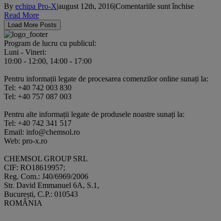
pentru
By
echipa Pro-X
|
august 12th, 2016
|
Comentariile sunt închise
PROVO
Read More
VERII
Load More Posts
2016
–
Program de lucru cu publicul:
Concurs
Luni - Vineri:
cu
10:00 - 12:00, 14:00 - 17:00
premiu
de
Pentru informații legate de procesarea comenzilor online sunați la:
1000
Tel: +40 742 003 830
Euro
Tel: +40 757 087 003
Pentru alte informații legate de produsele noastre sunați la:
Tel: +40 742 341 517
Email: info@chemsol.ro
Web: pro-x.ro
CHEMSOL GROUP SRL
CIF: RO18619957;
Reg. Com.: J40/6969/2006
Str. David Emmanuel 6A, S.1,
București, C.P.: 010543
ROMÂNIA