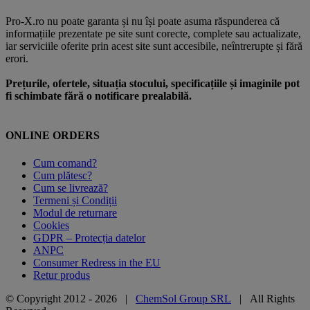
Pro-X.ro nu poate garanta și nu își poate asuma răspunderea că
informațiile prezentate pe site sunt corecte, complete sau actualizate,
iar serviciile oferite prin acest site sunt accesibile, neîntrerupte și fără
erori.
Prețurile, ofertele, situația stocului, specificațiile și imaginile pot
fi schimbate fără o notificare prealabilă.
ONLINE ORDERS
Cum comand?
Cum plătesc?
Cum se livrează?
Termeni și Condiții
Modul de returnare
Cookies
GDPR – Protecția datelor
ANPC
Consumer Redress in the EU
Retur produs
© Copyright 2012 -
2026 |
ChemSol Group SRL
| All Rights