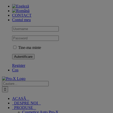
Skip
to
content
CONTACT
Contul meu
Tine-ma minte
Register
Cos
Cautare...
ACASĂ
DESPRE NOI
PRODUSE
Cosmetice Auto Pro-X