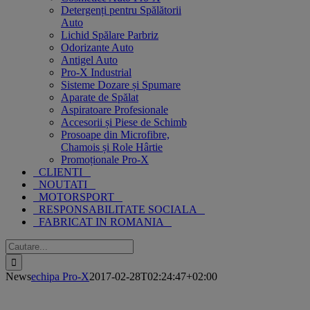
Detergenți pentru Spălătorii
Auto
Lichid Spălare Parbriz
Odorizante Auto
Antigel Auto
Pro-X Industrial
Sisteme Dozare și Spumare
Aparate de Spălat
Aspiratoare Profesionale
Accesorii și Piese de Schimb
Prosoape din Microfibre,
Chamois și Role Hârtie
Promoționale Pro-X
CLIENTI
NOUTATI
MOTORSPORT
RESPONSABILITATE SOCIALA
FABRICAT IN ROMANIA
Cautare...
News
echipa Pro-X
2017-02-28T02:24:47+02:00