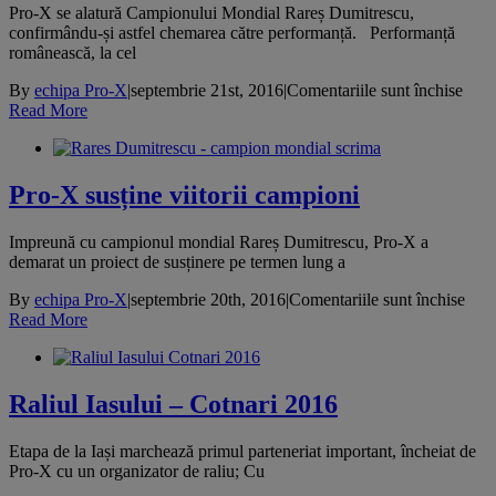
Pro-X se alatură Campionului Mondial Rareș Dumitrescu,
confirmându-și astfel chemarea către performanță. Performanță
românească, la cel
pent
By
echipa Pro-X
|
septembrie 21st, 2016
|
Comentariile sunt închise
Perf
Read More
roma
la
cel
mai
Pro-X susține viitorii campioni
inalt
nivel
Impreună cu campionul mondial Rareș Dumitrescu, Pro-X a
demarat un proiect de susținere pe termen lung a
pent
By
echipa Pro-X
|
septembrie 20th, 2016
|
Comentariile sunt închise
Pro-
Read More
X
susț
viito
camp
Raliul Iasului – Cotnari 2016
Etapa de la Iași marchează primul parteneriat important, încheiat de
Pro-X cu un organizator de raliu; Cu