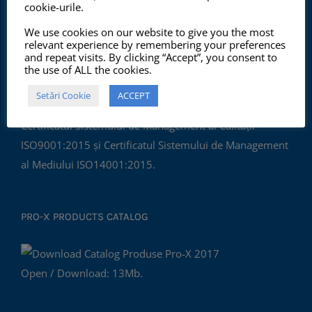
cookie-urile.
We use cookies on our website to give you the most
relevant experience by remembering your preferences
ISO 9001:2015, ISO 14001:2015
and repeat visits. By clicking “Accept”, you consent to
the use of ALL the cookies.
Setări Cookie
ACCEPT
Începând cu anul 2012, ChemSol Group deține
Certificatul Sistemului de Management al Calității
ISO9001:2015 și Certificatul Sistemului de Management
al Mediului ISO14001:2015.
PRO-X PRODUCTS CATALOG
Open / Download: 13Mb.