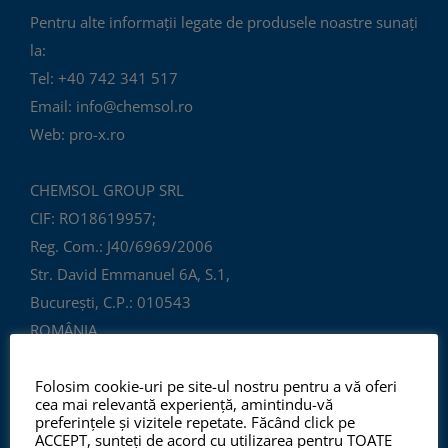
Pentru alte informații legate de produsele noastre sunați
la:
Tel: +40 742 341 517
Email: info@chemsol.ro
Web: pro-x.ro
CHEMSOL GROUP SRL
CIF: RO18619957;
Reg. Com.: J40/6969/2006
Str. David Emmanuel 6A, S.1,
București, C.P.: 010543
ROMÂNIA
Folosim cookie-uri pe site-ul nostru pentru a vă oferi
cea mai relevantă experiență, amintindu-vă
preferințele și vizitele repetate. Făcând click pe
ACCEPT, sunteți de acord cu utilizarea pentru TOATE