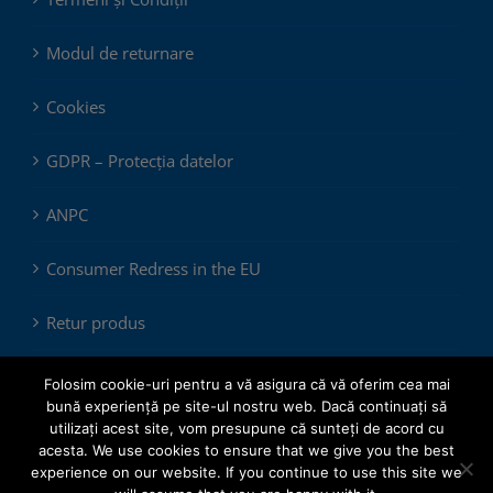
Modul de returnare
Cookies
GDPR – Protecția datelor
ANPC
Consumer Redress in the EU
Retur produs
Folosim cookie-uri pentru a vă asigura că vă oferim cea mai
bună experiență pe site-ul nostru web. Dacă continuați să
utilizați acest site, vom presupune că sunteți de acord cu
acesta. We use cookies to ensure that we give you the best
experience on our website. If you continue to use this site we
© Copyright 2012 -
2026 |
ChemSol Group SRL
| All Rights