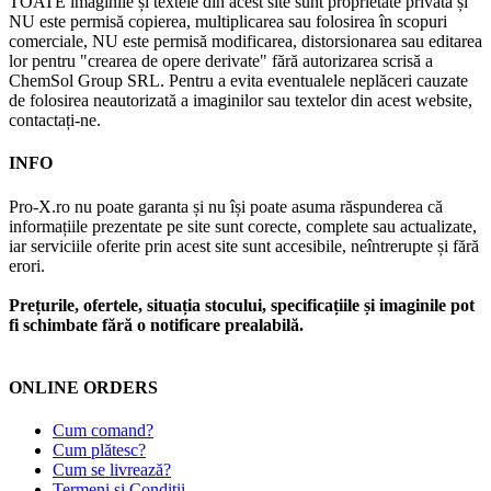
TOATE imaginile și textele din acest site sunt proprietate privată și
NU este permisă copierea, multiplicarea sau folosirea în scopuri
comerciale, NU este permisă modificarea, distorsionarea sau editarea
lor pentru "crearea de opere derivate" fără autorizarea scrisă a
ChemSol Group SRL. Pentru a evita eventualele neplăceri cauzate
de folosirea neautorizată a imaginilor sau textelor din acest website,
contactați-ne.
INFO
Pro-X.ro nu poate garanta și nu își poate asuma răspunderea că
informațiile prezentate pe site sunt corecte, complete sau actualizate,
iar serviciile oferite prin acest site sunt accesibile, neîntrerupte și fără
erori.
Prețurile, ofertele, situația stocului, specificațiile și imaginile pot
fi schimbate fără o notificare prealabilă.
ONLINE ORDERS
Cum comand?
Cum plătesc?
Cum se livrează?
Termeni și Condiții