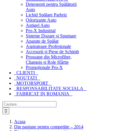
Detergenți pentru Spălătorii
Auto
Lichid Spălare Parbriz
Odorizante Auto
Antigel Auto
Pro-X Industrial
Sisteme Dozare și Spumare
Aparate de Spălat
Aspiratoare Profesionale
Accesorii și Piese de Schimb
Prosoape din Microfibre,
Chamois și Role Hârtie
Promoționale Pro-X
CLIENTI
NOUTATI
MOTORSPORT
RESPONSABILITATE SOCIALA
FABRICAT IN ROMANIA
Cautare...
Acasa
Din pasiune pentru competitie – 2014