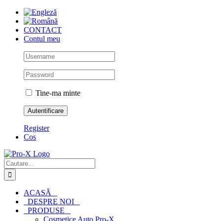
Skip
to
content
CONTACT
Contul meu
Tine-ma minte
Register
Cos
Cautare...
ACASĂ
DESPRE NOI
PRODUSE
Cosmetice Auto Pro-X