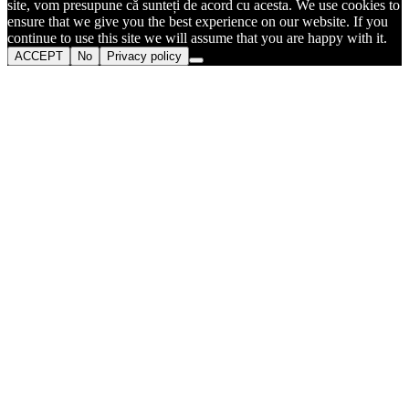
site, vom presupune că sunteți de acord cu acesta. We use cookies to
ensure that we give you the best experience on our website. If you
continue to use this site we will assume that you are happy with it.
ACCEPT
No
Privacy policy
Go
to
Top