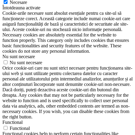
Necesare
Întotdeauna activate
Cookie-urile necesare sunt absolut esențiale pentru ca site-ul să
funcționeze corect. Această categorie include numai cookie-uri care
asigură funcționalități de bază și caracteristici de securitate ale site-
ului. Aceste cookie-uri nu stochează nicio informație personală.
Necessary cookies are absolutely essential for the website to
function properly. This category only includes cookies that ensures
basic functionalities and security features of the website. These
cookies do not store any personal information.
Nu sunt necesare
Nu sunt necesare
Orice cookie-uri care nu sunt strict necesare pentru funcționarea site-
ului web și sunt utilizate pentru colectarea datelor cu caracter
personal ale utilizatorului prin intermediul analizelor, anunțurilor și al
altor conținuturi încorporate sunt denumite cookie-uri non-necesare.
Dacă doriți, puteți dezactiva aceste cookie-uri din butonul din
dreapta. Any cookies that may not be particularly necessary for the
website to function and is used specifically to collect user personal
data via analytics, ads, other embedded contents are termed as non-
necessary cookies. If you wish, you can disable these cookies from
the right button.
Functional
Functional
Functional cookies help to perform certain functionalities like