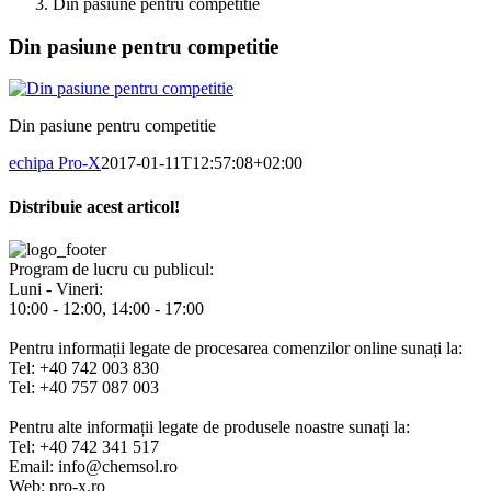
Din pasiune pentru competitie
Din pasiune pentru competitie
Din pasiune pentru competitie
echipa Pro-X
2017-01-11T12:57:08+02:00
Distribuie acest articol!
Facebook
X
Pinterest
E-
mail:
Program de lucru cu publicul:
Luni - Vineri:
10:00 - 12:00, 14:00 - 17:00
Pentru informații legate de procesarea comenzilor online sunați la:
Tel: +40 742 003 830
Tel: +40 757 087 003
Pentru alte informații legate de produsele noastre sunați la:
Tel: +40 742 341 517
Email: info@chemsol.ro
Web: pro-x.ro