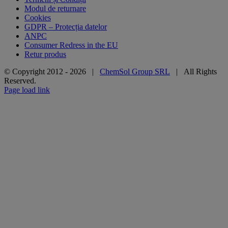
Modul de returnare
Cookies
GDPR – Protecția datelor
ANPC
Consumer Redress in the EU
Retur produs
© Copyright 2012 -
2026 |
ChemSol Group SRL
| All Rights
Reserved.
Page load link
Go
to
Top