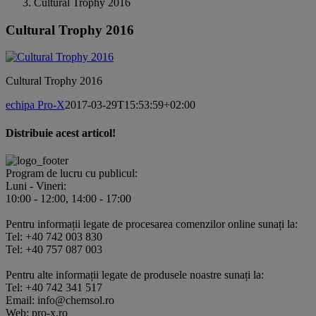
Cultural Trophy 2016
Cultural Trophy 2016
Cultural Trophy 2016
echipa Pro-X
2017-03-29T15:53:59+02:00
Distribuie acest articol!
Facebook
X
Pinterest
E-
mail:
Program de lucru cu publicul:
Luni - Vineri:
10:00 - 12:00, 14:00 - 17:00
Pentru informații legate de procesarea comenzilor online sunați la:
Tel: +40 742 003 830
Tel: +40 757 087 003
Pentru alte informații legate de produsele noastre sunați la:
Tel: +40 742 341 517
Email: info@chemsol.ro
Web: pro-x.ro