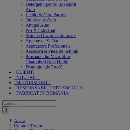
Detergenți pentru Spălătorii
Auto
Lichid Spălare Parbriz
Odorizante Auto
Antigel Auto
Pro-X Industrial
Sisteme Dozare și Spumare
Aparate de Spălat
Aspiratoare Profesionale
Accesorii și Piese de Schimb
Prosoape din Microfibre,
Chamois și Role Hârtie
Promoționale Pro-X
CLIENTI
NOUTATI
MOTORSPORT
RESPONSABILITATE SOCIALA
FABRICAT IN ROMANIA
Cautare...
Acasa
Cultural Trophy