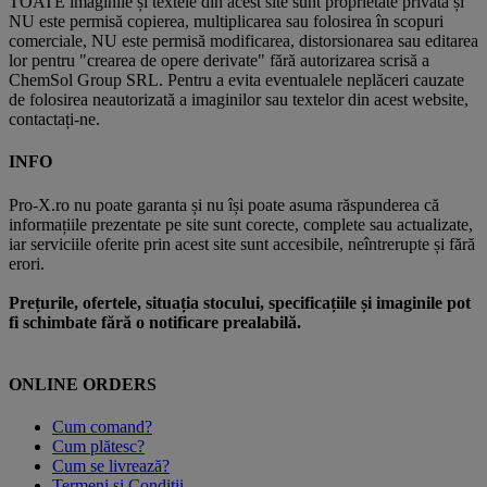
TOATE imaginile și textele din acest site sunt proprietate privată și
NU este permisă copierea, multiplicarea sau folosirea în scopuri
comerciale, NU este permisă modificarea, distorsionarea sau editarea
lor pentru "crearea de opere derivate" fără autorizarea scrisă a
ChemSol Group SRL. Pentru a evita eventualele neplăceri cauzate
de folosirea neautorizată a imaginilor sau textelor din acest website,
contactați-ne.
INFO
Pro-X.ro nu poate garanta și nu își poate asuma răspunderea că
informațiile prezentate pe site sunt corecte, complete sau actualizate,
iar serviciile oferite prin acest site sunt accesibile, neîntrerupte și fără
erori.
Prețurile, ofertele, situația stocului, specificațiile și imaginile pot
fi schimbate fără o notificare prealabilă.
ONLINE ORDERS
Cum comand?
Cum plătesc?
Cum se livrează?
Termeni și Condiții