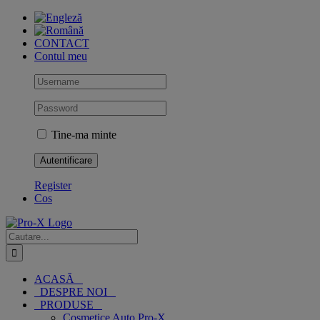
Skip
to
content
CONTACT
Contul meu
Tine-ma minte
Register
Cos
Cautare...
ACASĂ
DESPRE NOI
PRODUSE
Cosmetice Auto Pro-X