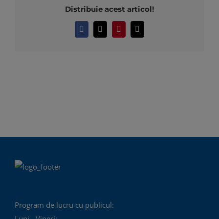
Distribuie acest articol!
Facebook
X
Pinterest
E-
mail:
Program de lucru cu publicul:
Luni - Vineri: