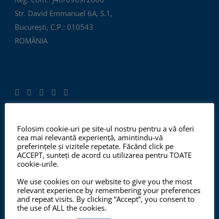
Str. David Emmanuel 6A, S.1,
București, C.P.: 010543
ROMÂNIA
Folosim cookie-uri pe site-ul nostru pentru a vă oferi
ISO 9001:2015, ISO 14001:2015
cea mai relevantă experiență, amintindu-vă
preferințele și vizitele repetate. Făcând click pe
ACCEPT, sunteți de acord cu utilizarea pentru TOATE
cookie-urile.
Începând cu anul 2012, ChemSol Group deține
We use cookies on our website to give you the most
Certificatul Sistemului de Management al Calității
relevant experience by remembering your preferences
and repeat visits. By clicking “Accept”, you consent to
ISO9001:2015 și Certificatul Sistemului de Management
the use of ALL the cookies.
al Mediului ISO14001:2015.