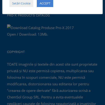
Setări Cookie
ACCEPT
PRO-X PRODUCTS CATALOG
Open / Download: 13Mb.
COPYRIGHT
TOATE imaginile și textele din acest site sunt proprietate
privată și NU este permisă copierea, multiplicarea sau
folosirea în scopuri comerciale, NU este permisă
modificarea, distorsionarea sau editarea lor pentru
"crearea de opere derivate" fără autorizarea scrisă a
ChemSol Group SRL. Pentru a evita eventualele
neplăceri cauzate de folosirea neautorizată a imaginilor