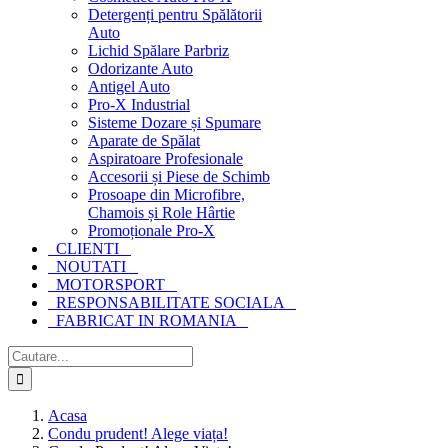
Detergenți pentru Spălătorii
Auto
Lichid Spălare Parbriz
Odorizante Auto
Antigel Auto
Pro-X Industrial
Sisteme Dozare și Spumare
Aparate de Spălat
Aspiratoare Profesionale
Accesorii și Piese de Schimb
Prosoape din Microfibre,
Chamois și Role Hârtie
Promoționale Pro-X
CLIENTI
NOUTATI
MOTORSPORT
RESPONSABILITATE SOCIALA
FABRICAT IN ROMANIA
Cautare...
Acasa
Condu prudent! Alege viața!