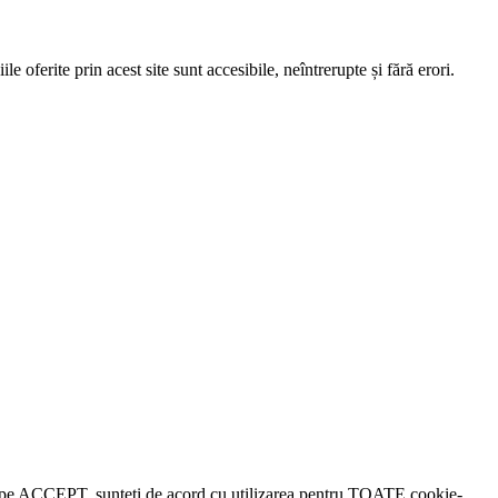
e oferite prin acest site sunt accesibile, neîntrerupte și fără erori.
lick pe ACCEPT, sunteți de acord cu utilizarea pentru TOATE cookie-