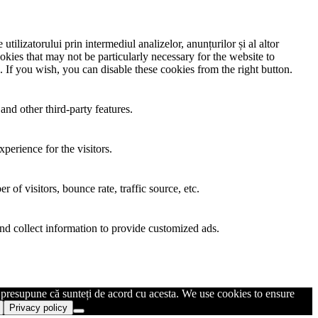
utilizatorului prin intermediul analizelor, anunțurilor și al altor
okies that may not be particularly necessary for the website to
. If you wish, you can disable these cookies from the right button.
and other third-party features.
perience for the visitors.
of visitors, bounce rate, traffic source, etc.
nd collect information to provide customized ads.
m presupune că sunteți de acord cu acesta. We use cookies to ensure
Privacy policy