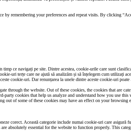
ce by remembering your preferences and repeat visits. By clicking “Acc
 timp ce navigați pe site. Dintre acestea, cookie-urile care sunt clasifi
ookie-uri terțe care ne ajută să analizăm și să înțelegem cum utilizați ac
ste cookie-uri. Dar renunțarea la unele dintre aceste cookie-uri poate 
te through the website. Out of these cookies, the cookies that are cate
hird-party cookies that help us analyze and understand how you use this
ting out of some of these cookies may have an effect on your browsing 
neze corect. Această categorie include numai cookie-uri care asigură funcț
re absolutely essential for the website to function properly. This categ