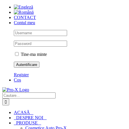
Skip
to
content
CONTACT
Contul meu
Tine-ma minte
Register
Cos
Cautare...
ACASĂ
DESPRE NOI
PRODUSE
Cosmetice Auto Pro-X