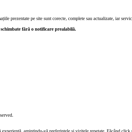
le prezentate pe site sunt corecte, complete sau actualizate, iar serviciil
 fi schimbate fără o notificare prealabilă.
eserved.
tă experiență, amintindu-vă preferințele și vizitele repetate. Făcând c