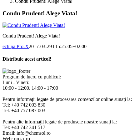
Condu Prudent! Alege Viata!
Condu Prudent! Alege Viata!
Condu Prudent! Alege Viata!
echipa Pro-X
2017-03-29T15:25:05+02:00
Distribuie acest articol!
Facebook
X
Pinterest
E-
mail:
Program de lucru cu publicul:
Luni - Vineri:
10:00 - 12:00, 14:00 - 17:00
Pentru informații legate de procesarea comenzilor online sunați la:
Tel: +40 742 003 830
Tel: +40 757 087 003
Pentru alte informații legate de produsele noastre sunați la:
Tel: +40 742 341 517
Email: info@chemsol.ro
Web: pro-x.ro