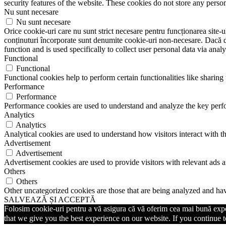
security features of the website. These cookies do not store any perso
Nu sunt necesare
Nu sunt necesare
Orice cookie-uri care nu sunt strict necesare pentru funcționarea site-ulu
conținuturi încorporate sunt denumite cookie-uri non-necesare. Dacă do
function and is used specifically to collect user personal data via ana
Functional
Functional
Functional cookies help to perform certain functionalities like sharing 
Performance
Performance
Performance cookies are used to understand and analyze the key perfor
Analytics
Analytics
Analytical cookies are used to understand how visitors interact with th
Advertisement
Advertisement
Advertisement cookies are used to provide visitors with relevant ads 
Others
Others
Other uncategorized cookies are those that are being analyzed and have
SALVEAZĂ ȘI ACCEPTĂ
Folosim cookie-uri pentru a vă asigura că vă oferim cea mai bună exper
that we give you the best experience on our website. If you continue to