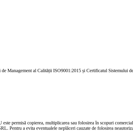
i de Management al Calității ISO9001:2015 și Certificatul Sistemulu
U este permisă copierea, multiplicarea sau folosirea în scopuri comercia
L. Pentru a evita eventualele neplăceri cauzate de folosirea neautorizată