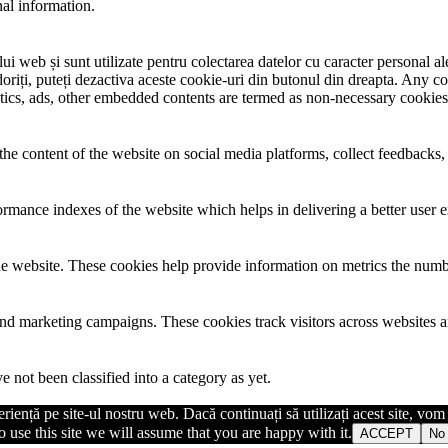
nal information.
i web și sunt utilizate pentru colectarea datelor cu caracter personal ale 
riți, puteți dezactiva aceste cookie-uri din butonul din dreapta. Any co
lytics, ads, other embedded contents are termed as non-necessary cookies
the content of the website on social media platforms, collect feedbacks, 
mance indexes of the website which helps in delivering a better user ex
e website. These cookies help provide information on metrics the number 
and marketing campaigns. These cookies track visitors across websites a
 not been classified into a category as yet.
iență pe site-ul nostru web. Dacă continuați să utilizați acest site, vo
 use this site we will assume that you are happy with it.
ACCEPT
No