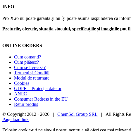
INFO
Pro-X.ro nu poate garanta și nu își poate asuma răspunderea că informații
Prețurile, ofertele, situația stocului, specificațiile și imaginile pot
ONLINE ORDERS
Cum comand?
Cum plătesc?
Cum se livrează?
Termeni și Condiții
Modul de returnare
Cookies
GDPR – Protecția datelor
ANPC
Consumer Redress in the EU
Retur produs
© Copyright 2012 -
2026 |
ChemSol Group SRL
| All Rights R
Page load link
Folosim cookie-uri pe site-ul nostru pentru a vă oferi cea mai relevan