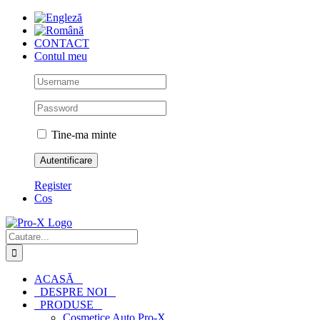
Skip
to
content
CONTACT
Contul meu
Tine-ma minte
Register
Cos
Cautare...
ACASĂ
DESPRE NOI
PRODUSE
Cosmetice Auto Pro-X