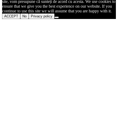
site, vom presupune că sunteți de acord cu acesta. We use cookies to
ensure that we give you the best experience on our website. If you
continue to use this site we will assume that you are happy with it.
ACCEPT
No
Privacy policy
Go
to
Top