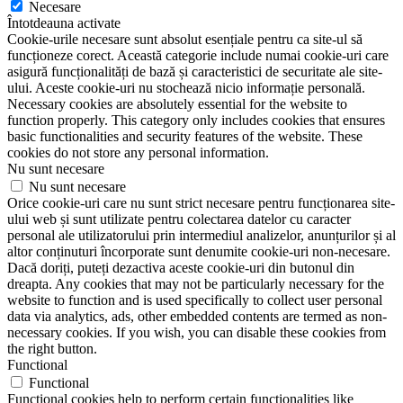
Necesare
Întotdeauna activate
Cookie-urile necesare sunt absolut esențiale pentru ca site-ul să
funcționeze corect. Această categorie include numai cookie-uri care
asigură funcționalități de bază și caracteristici de securitate ale site-
ului. Aceste cookie-uri nu stochează nicio informație personală.
Necessary cookies are absolutely essential for the website to
function properly. This category only includes cookies that ensures
basic functionalities and security features of the website. These
cookies do not store any personal information.
Nu sunt necesare
Nu sunt necesare
Orice cookie-uri care nu sunt strict necesare pentru funcționarea site-
ului web și sunt utilizate pentru colectarea datelor cu caracter
personal ale utilizatorului prin intermediul analizelor, anunțurilor și al
altor conținuturi încorporate sunt denumite cookie-uri non-necesare.
Dacă doriți, puteți dezactiva aceste cookie-uri din butonul din
dreapta. Any cookies that may not be particularly necessary for the
website to function and is used specifically to collect user personal
data via analytics, ads, other embedded contents are termed as non-
necessary cookies. If you wish, you can disable these cookies from
the right button.
Functional
Functional
Functional cookies help to perform certain functionalities like