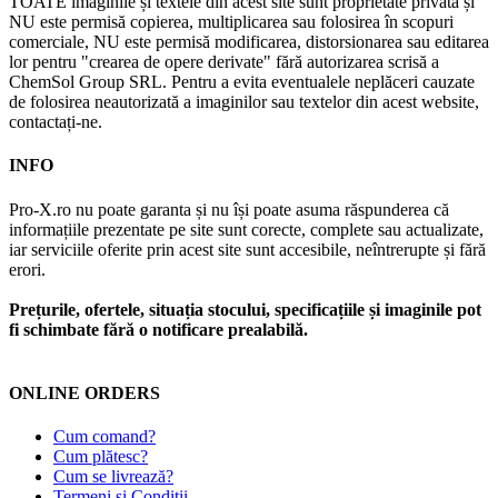
TOATE imaginile și textele din acest site sunt proprietate privată și
NU este permisă copierea, multiplicarea sau folosirea în scopuri
comerciale, NU este permisă modificarea, distorsionarea sau editarea
lor pentru "crearea de opere derivate" fără autorizarea scrisă a
ChemSol Group SRL. Pentru a evita eventualele neplăceri cauzate
de folosirea neautorizată a imaginilor sau textelor din acest website,
contactați-ne.
INFO
Pro-X.ro nu poate garanta și nu își poate asuma răspunderea că
informațiile prezentate pe site sunt corecte, complete sau actualizate,
iar serviciile oferite prin acest site sunt accesibile, neîntrerupte și fără
erori.
Prețurile, ofertele, situația stocului, specificațiile și imaginile pot
fi schimbate fără o notificare prealabilă.
ONLINE ORDERS
Cum comand?
Cum plătesc?
Cum se livrează?
Termeni și Condiții