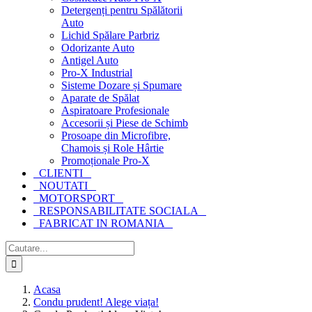
Detergenți pentru Spălătorii
Auto
Lichid Spălare Parbriz
Odorizante Auto
Antigel Auto
Pro-X Industrial
Sisteme Dozare și Spumare
Aparate de Spălat
Aspiratoare Profesionale
Accesorii și Piese de Schimb
Prosoape din Microfibre,
Chamois și Role Hârtie
Promoționale Pro-X
CLIENTI
NOUTATI
MOTORSPORT
RESPONSABILITATE SOCIALA
FABRICAT IN ROMANIA
Cautare...
Acasa
Condu prudent! Alege viața!