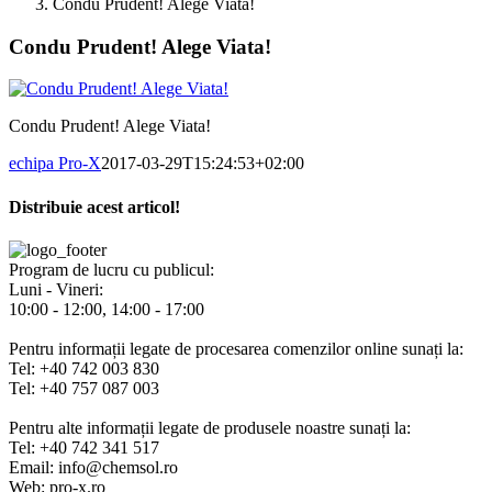
Condu Prudent! Alege Viata!
Condu Prudent! Alege Viata!
Condu Prudent! Alege Viata!
echipa Pro-X
2017-03-29T15:24:53+02:00
Distribuie acest articol!
Facebook
X
Pinterest
E-
mail:
Program de lucru cu publicul:
Luni - Vineri:
10:00 - 12:00, 14:00 - 17:00
Pentru informații legate de procesarea comenzilor online sunați la:
Tel: +40 742 003 830
Tel: +40 757 087 003
Pentru alte informații legate de produsele noastre sunați la:
Tel: +40 742 341 517
Email: info@chemsol.ro
Web: pro-x.ro