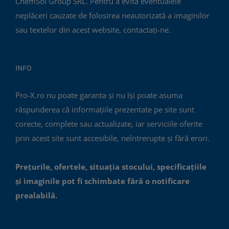
ChemSol Group SRL. Pentru a evita eventualele
neplăceri cauzate de folosirea neautorizată a imaginilor
sau textelor din acest website, contactați-ne.
INFO
Pro-X.ro nu poate garanta și nu își poate asuma
răspunderea că informațiile prezentate pe site sunt
corecte, complete sau actualizate, iar serviciile oferite
prin acest site sunt accesibile, neîntrerupte și fără erori.
Prețurile, ofertele, situația stocului, specificațiile
și imaginile pot fi schimbate fără o notificare
prealabilă.