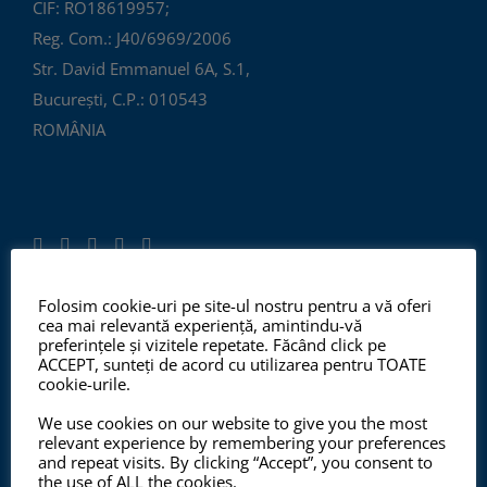
CIF: RO18619957;
Reg. Com.: J40/6969/2006
Str. David Emmanuel 6A, S.1,
București, C.P.: 010543
ROMÂNIA
Folosim cookie-uri pe site-ul nostru pentru a vă oferi
cea mai relevantă experiență, amintindu-vă
ISO 9001:2015, ISO 14001:2015
preferințele și vizitele repetate. Făcând click pe
ACCEPT, sunteți de acord cu utilizarea pentru TOATE
cookie-urile.
We use cookies on our website to give you the most
Începând cu anul 2012, ChemSol Group deține
relevant experience by remembering your preferences
Certificatul Sistemului de Management al Calității
and repeat visits. By clicking “Accept”, you consent to
the use of ALL the cookies.
ISO9001:2015 și Certificatul Sistemului de Management