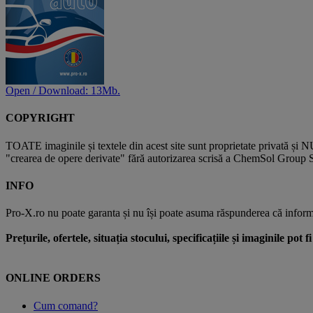
Open / Download: 13Mb.
COPYRIGHT
TOATE imaginile și textele din acest site sunt proprietate privată și N
"crearea de opere derivate" fără autorizarea scrisă a ChemSol Group SR
INFO
Pro-X.ro nu poate garanta și nu își poate asuma răspunderea că informații
Prețurile, ofertele, situația stocului, specificațiile și imaginile pot
ONLINE ORDERS
Cum comand?