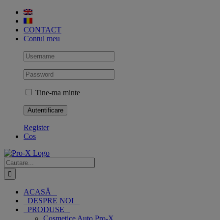
Skip
to
content
CONTACT
Contul meu
Tine-ma minte
Register
Cos
Cautare...
ACASĂ
DESPRE NOI
PRODUSE
Cosmetice Auto Pro-X