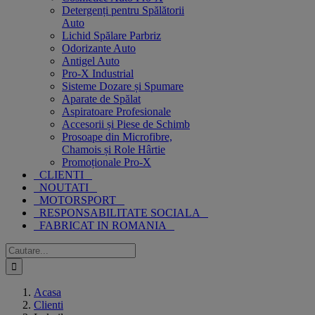
Detergenți pentru Spălătorii
Auto
Lichid Spălare Parbriz
Odorizante Auto
Antigel Auto
Pro-X Industrial
Sisteme Dozare și Spumare
Aparate de Spălat
Aspiratoare Profesionale
Accesorii și Piese de Schimb
Prosoape din Microfibre,
Chamois și Role Hârtie
Promoționale Pro-X
CLIENTI
NOUTATI
MOTORSPORT
RESPONSABILITATE SOCIALA
FABRICAT IN ROMANIA
Cautare...
Acasa
Clienti