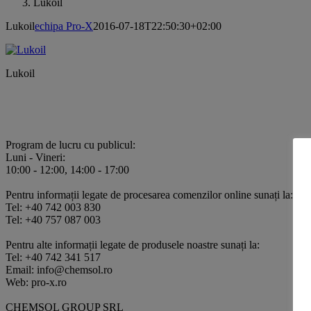
Lukoil
Lukoil
echipa Pro-X
2016-07-18T22:50:30+02:00
Lukoil
Program de lucru cu publicul:
Luni - Vineri:
10:00 - 12:00, 14:00 - 17:00
Pentru informații legate de procesarea comenzilor online sunați la:
Tel: +40 742 003 830
Tel: +40 757 087 003
Pentru alte informații legate de produsele noastre sunați la:
Tel: +40 742 341 517
Email: info@chemsol.ro
Web: pro-x.ro
CHEMSOL GROUP SRL