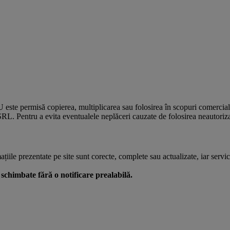
U este permisă copierea, multiplicarea sau folosirea în scopuri comercia
L. Pentru a evita eventualele neplăceri cauzate de folosirea neautorizată
le prezentate pe site sunt corecte, complete sau actualizate, iar serviciil
 fi schimbate fără o notificare prealabilă.