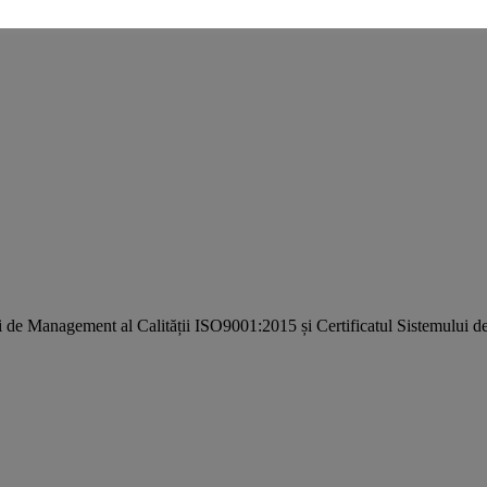
i de Management al Calității ISO9001:2015 și Certificatul Sistemulu