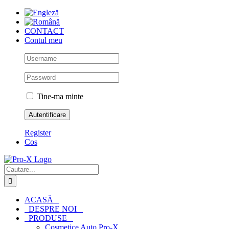
Skip
to
content
CONTACT
Contul meu
Tine-ma minte
Register
Cos
Cautare...
ACASĂ
DESPRE NOI
PRODUSE
Cosmetice Auto Pro-X