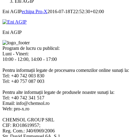
Eni AGIP
Eni AGIP
echipa Pro-X
2016-07-18T22:52:30+02:00
Eni AGIP
Program de lucru cu publicul:
Luni - Vineri:
10:00 - 12:00, 14:00 - 17:00
Pentru informații legate de procesarea comenzilor online sunați la:
Tel: +40 742 003 830
Tel: +40 757 087 003
Pentru alte informații legate de produsele noastre sunați la:
Tel: +40 742 341 517
Email: info@chemsol.ro
Web: pro-x.ro
CHEMSOL GROUP SRL
CIF: RO18619957;
Reg. Com.: J40/6969/2006
Str. David Emmanuel 6A, S.1,