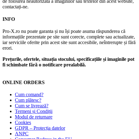
de folosirea neautorizată a imaginilor sau textelor din acest website,
contactați-ne.
INFO
Pro-X.ro nu poate garanta și nu își poate asuma răspunderea că
informațiile prezentate pe site sunt corecte, complete sau actualizate,
iar serviciile oferite prin acest site sunt accesibile, neîntrerupte și fără
erori.
Prețurile, ofertele, situația stocului, specificațiile și imaginile pot
fi schimbate fără o notificare prealabilă.
ONLINE ORDERS
Cum comand?
Cum plătesc?
Cum se livrează?
Termeni și Condiții
Modul de returnare
Cookies
GDPR – Protecția datelor
ANPC