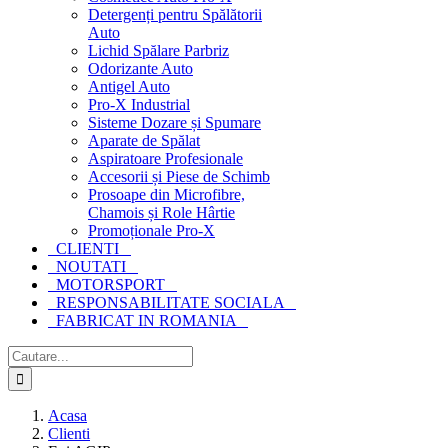
Detergenți pentru Spălătorii
Auto
Lichid Spălare Parbriz
Odorizante Auto
Antigel Auto
Pro-X Industrial
Sisteme Dozare și Spumare
Aparate de Spălat
Aspiratoare Profesionale
Accesorii și Piese de Schimb
Prosoape din Microfibre,
Chamois și Role Hârtie
Promoționale Pro-X
CLIENTI
NOUTATI
MOTORSPORT
RESPONSABILITATE SOCIALA
FABRICAT IN ROMANIA
Cautare...
Acasa
Clienti