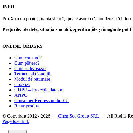
INFO
Pro-X.ro nu poate garanta și nu își poate asuma răspunderea că informații
Prețurile, ofertele, situația stocului, specificațiile și imaginile pot
ONLINE ORDERS
Cum comand?
Cum plătesc?
Cum se livrează?
Termeni și Condiții
Modul de returnare
Cookies
GDPR – Protecția datelor
ANPC
Consumer Redress in the EU
Retur produs
© Copyright 2012 -
2026 |
ChemSol Group SRL
| All Rights R
Page load link