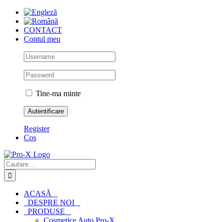
Skip
to
content
CONTACT
Contul meu
Tine-ma minte
Register
Cos
Cautare...
ACASĂ
DESPRE NOI
PRODUSE
Cosmetice Auto Pro-X