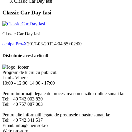
Classic Car Day Iasi
Classic Car Day Iasi
Classic Car Day Iasi
echipa Pro-X
2017-03-29T14:04:55+02:00
Distribuie acest articol!
Facebook
X
Pinterest
E-
mail:
Program de lucru cu publicul:
Luni - Vineri:
10:00 - 12:00, 14:00 - 17:00
Pentru informații legate de procesarea comenzilor online sunați la:
Tel: +40 742 003 830
Tel: +40 757 087 003
Pentru alte informații legate de produsele noastre sunați la:
Tel: +40 742 341 517
Email: info@chemsol.ro
Web: pro-x.ro