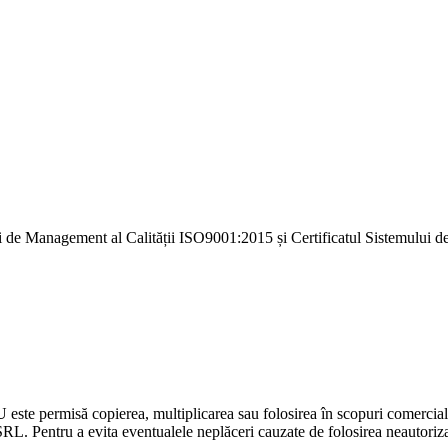
i de Management al Calității ISO9001:2015 și Certificatul Sistemulu
U este permisă copierea, multiplicarea sau folosirea în scopuri comercia
L. Pentru a evita eventualele neplăceri cauzate de folosirea neautorizată