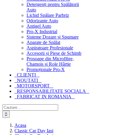
Detergenți pentru Spălătorii
Auto
Lichid Spălare Parbriz
Odorizante Auto
Antigel Auto
Pro-X Industrial
Sisteme Dozare și Spumare
Aparate de Spălat
Aspiratoare Profesionale
Accesorii și Piese de Schimb
Prosoape din Microfibre,
Chamois și Role Hârtie
Promoționale Pro-X
CLIENTI
NOUTATI
MOTORSPORT
RESPONSABILITATE SOCIALA
FABRICAT IN ROMANIA
Cautare...
Acasa
Classic Car Day Iasi