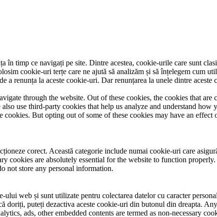
a în timp ce navigați pe site. Dintre acestea, cookie-urile care sunt clas
olosim cookie-uri terțe care ne ajută să analizăm și să înțelegem cum util
 a renunța la aceste cookie-uri. Dar renunțarea la unele dintre aceste c
igate through the website. Out of these cookies, the cookies that are c
We also use third-party cookies that help us analyze and understand how 
ese cookies. But opting out of some of these cookies may have an effect
ționeze corect. Această categorie include numai cookie-uri care asigură fu
y cookies are absolutely essential for the website to function properly.
do not store any personal information.
-ului web și sunt utilizate pentru colectarea datelor cu caracter personal a
 doriți, puteți dezactiva aceste cookie-uri din butonul din dreapta. Any
 analytics, ads, other embedded contents are termed as non-necessary cook