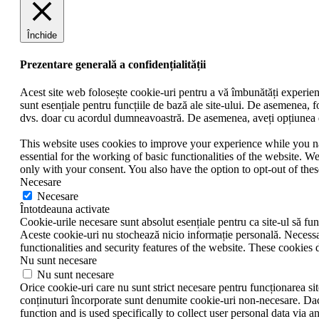
Închide
Prezentare generală a confidențialității
Acest site web folosește cookie-uri pentru a vă îmbunătăți experienț
sunt esențiale pentru funcțiile de bază ale site-ului. De asemenea, f
dvs. doar cu acordul dumneavoastră. De asemenea, aveți opțiunea de
This website uses cookies to improve your experience while you nav
essential for the working of basic functionalities of the website. 
only with your consent. You also have the option to opt-out of th
Necesare
Necesare
Întotdeauna activate
Cookie-urile necesare sunt absolut esențiale pentru ca site-ul să func
Aceste cookie-uri nu stochează nicio informație personală. Necessar
functionalities and security features of the website. These cookies 
Nu sunt necesare
Nu sunt necesare
Orice cookie-uri care nu sunt strict necesare pentru funcționarea site
conținuturi încorporate sunt denumite cookie-uri non-necesare. Dacă
function and is used specifically to collect user personal data via