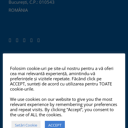
București, C.P.: 010543
ROMÂNIA
ISO 9001:2015, ISO 14001:2015
Folosim cookie-uri pe site-ul nostru pentru a vă oferi
cea mai relevantă experiență, amintindu-vă
preferințele și vizitele repetate. Făcând click pe
ACCEPT, sunteți de acord cu utilizarea pentru TOATE
Începând cu anul 2012, ChemSol Group deține
cookie-urile.
Certificatul Sistemului de Management al Calității
We use cookies on our website to give you the most
ISO9001:2015 și Certificatul Sistemului de Management
relevant experience by remembering your preferences
and repeat visits. By clicking “Accept”, you consent to
al Mediului ISO14001:2015.
the use of ALL the cookies.
Setări Cookie
ACCEPT