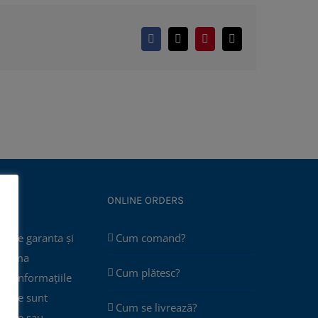
Facebook
X
Pinterest
E-
mail:
ONLINE ORDERS
poate garanta și
Cum comand?
 asuma
Cum plătesc?
că informațiile
 site sunt
Cum se livrează?
plete sau