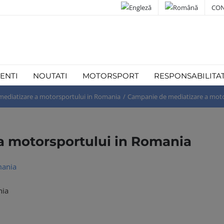
CON
IENTI
NOUTATI
MOTORSPORT
RESPONSABILITA
ediatizare a motorsportului in Romania
Campanie de mediatizare a moto
a motorsportului in Romania
nia