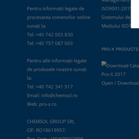
Pentru informații legate de
ISO9001:2015 și C
procesarea comenzilor online
Sistemului de Ma
sunați la:
Mediului ISO140
Tel: +40 742 003 830
Tel: +40 757 087 003
PRO-X PRODUCTS
Pentru alte informații legate
de produsele noastre sunați
la:
Open / Download
Tel: +40 742 341 517
Email: info@chemsol.ro
Web: pro-x.ro
CHEMSOL GROUP SRL
CIF: RO18619957;
Reg. Com.: J40/6969/2006