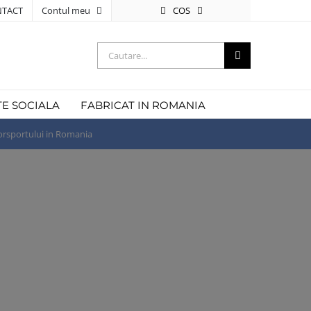
COS
TACT
Contul meu
Cautare...
TE SOCIALA
FABRICAT IN ROMANIA
rsportului in Romania