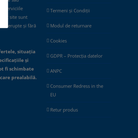
ar serviciile
Termeni și Condiții
cest site sunt
eîntrerupte și fără
Modul de returnare
Cookies
fertele, situația
GDPR – Protecția datelor
cificațiile și
ot fi schimbate
ANPC
icare prealabilă.
Consumer Redress in the
EU
Retur produs