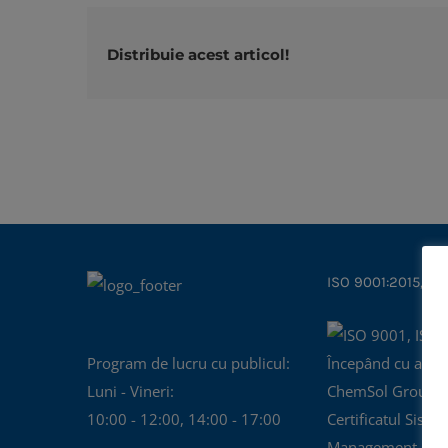
Distribuie acest articol!
ISO 9001:2015, IS
Program de lucru cu publicul:
Începând cu anul
Luni - Vineri:
ChemSol Group d
10:00 - 12:00, 14:00 - 17:00
Certificatul Siste
Management al Cal