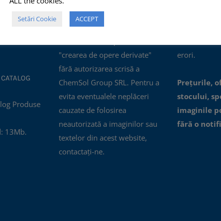
ALL the cookies.
ertificatul
comerciale, NU este permisă
actualizate, i
Setări Cookie
ACCEPT
nagement al
modificarea, distorsionarea
oferite prin a
01:2015.
sau editarea lor pentru
accesibile, n
"crearea de opere derivate"
erori.
fără autorizarea scrisă a
 CATALOG
ChemSol Group SRL. Pentru a
Prețurile, o
evita eventualele neplăceri
stocului, spe
cauzate de folosirea
imaginile p
neautorizată a imaginilor sau
fără o notif
: 13Mb.
textelor din acest website,
contactați-ne.