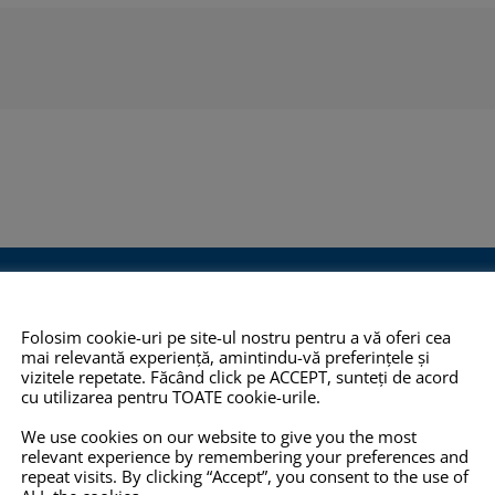
O 14001:2015
COPYRIGHT
INFO
Folosim cookie-uri pe site-ul nostru pentru a vă oferi cea
mai relevantă experiență, amintindu-vă preferințele și
TOATE imaginile și textele din
Pro-X.ro nu 
vizitele repetate. Făcând click pe ACCEPT, sunteți de acord
cu utilizarea pentru TOATE cookie-urile.
 2012,
acest site sunt proprietate
nu își poate
eține
privată și NU este permisă
răspunderea 
We use cookies on our website to give you the most
relevant experience by remembering your preferences and
mului de
copierea, multiplicarea sau
prezentate pe
repeat visits. By clicking “Accept”, you consent to the use of
ității
folosirea în scopuri
corecte, com