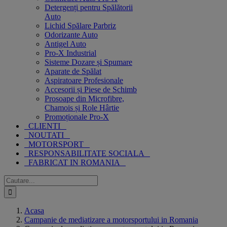
Detergenți pentru Spălătorii
Auto
Lichid Spălare Parbriz
Odorizante Auto
Antigel Auto
Pro-X Industrial
Sisteme Dozare și Spumare
Aparate de Spălat
Aspiratoare Profesionale
Accesorii și Piese de Schimb
Prosoape din Microfibre,
Chamois și Role Hârtie
Promoționale Pro-X
CLIENTI
NOUTATI
MOTORSPORT
RESPONSABILITATE SOCIALA
FABRICAT IN ROMANIA
Cautare...
Acasa
Campanie de mediatizare a motorsportului in Romania