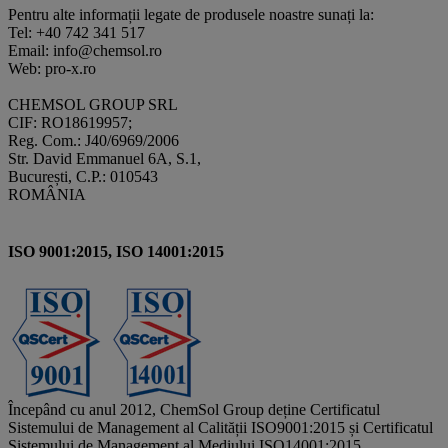
Pentru alte informații legate de produsele noastre sunați la:
Tel: +40 742 341 517
Email: info@chemsol.ro
Web: pro-x.ro
CHEMSOL GROUP SRL
CIF: RO18619957;
Reg. Com.: J40/6969/2006
Str. David Emmanuel 6A, S.1,
București, C.P.: 010543
ROMÂNIA
ISO 9001:2015, ISO 14001:2015
Începând cu anul 2012, ChemSol Group deține Certificatul
Sistemului de Management al Calității ISO9001:2015 și Certificatul
Sistemului de Management al Mediului ISO14001:2015.