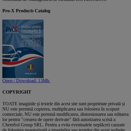
Pro-X Products Catalog
Open / Download: 13Mb.
COPYRIGHT
TOATE imaginile și textele din acest site sunt proprietate privată și
NU este permisă copierea, multiplicarea sau folosirea în scopuri
comerciale, NU este permisă modificarea, distorsionarea sau editarea
lor pentru "crearea de opere derivate" fără autorizarea scrisă a
ChemSol Group SRL. Pentru a evita eventualele neplăceri cauzate
de folosirea neautorizată a imaginilor sau textelor din acest website,