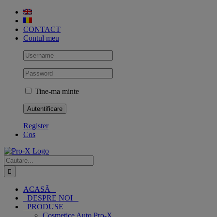
Skip
to
content
CONTACT
Contul meu
Tine-ma minte
Register
Cos
Cautare...
ACASĂ
DESPRE NOI
PRODUSE
Cosmetice Auto Pro-X