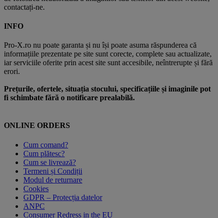
contactați-ne.
INFO
Pro-X.ro nu poate garanta și nu își poate asuma răspunderea că
informațiile prezentate pe site sunt corecte, complete sau actualizate,
iar serviciile oferite prin acest site sunt accesibile, neîntrerupte și fără
erori.
Prețurile, ofertele, situația stocului, specificațiile și imaginile pot
fi schimbate fără o notificare prealabilă.
ONLINE ORDERS
Cum comand?
Cum plătesc?
Cum se livrează?
Termeni și Condiții
Modul de returnare
Cookies
GDPR – Protecția datelor
ANPC
Consumer Redress in the EU