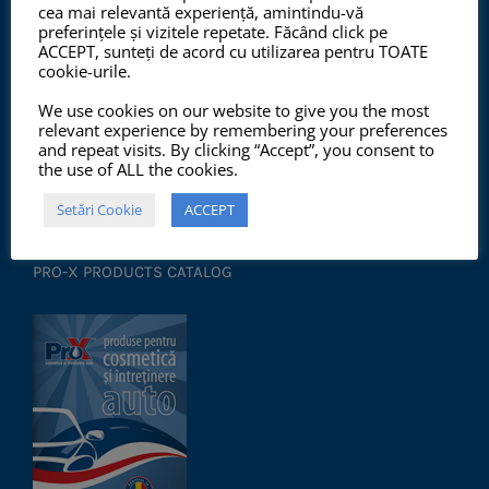
cea mai relevantă experiență, amintindu-vă
preferințele și vizitele repetate. Făcând click pe
ACCEPT, sunteți de acord cu utilizarea pentru TOATE
cookie-urile.
Începând cu anul 2012, ChemSol Group deține
We use cookies on our website to give you the most
Certificatul Sistemului de Management al Calității
relevant experience by remembering your preferences
and repeat visits. By clicking “Accept”, you consent to
ISO9001:2015 și Certificatul Sistemului de Management
the use of ALL the cookies.
al Mediului ISO14001:2015.
Setări Cookie
ACCEPT
PRO-X PRODUCTS CATALOG