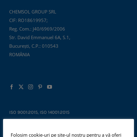
CHEMSOL GROUP SRL
CIF: RO18619957;
Reg. Com.: J40/6969/2006
Str. David Emmanuel 6A, S.1,
București, C.P.: 010543
ROMÂNIA
ISO 9001:2015, ISO 14001:2015
Folosim cookie-uri pe site-ul nostru pentru a vă oferi