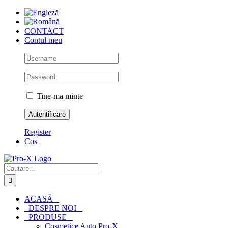
Skip
to
content
CONTACT
Contul meu
Tine-ma minte
Register
Cos
Cautare...
ACASĂ
DESPRE NOI
PRODUSE
Cosmetice Auto Pro-X