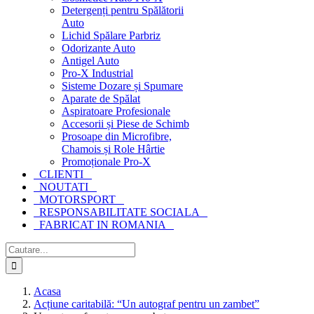
Detergenți pentru Spălătorii
Auto
Lichid Spălare Parbriz
Odorizante Auto
Antigel Auto
Pro-X Industrial
Sisteme Dozare și Spumare
Aparate de Spălat
Aspiratoare Profesionale
Accesorii și Piese de Schimb
Prosoape din Microfibre,
Chamois și Role Hârtie
Promoționale Pro-X
CLIENTI
NOUTATI
MOTORSPORT
RESPONSABILITATE SOCIALA
FABRICAT IN ROMANIA
Cautare...
Acasa
Acțiune caritabilă: “Un autograf pentru un zambet”