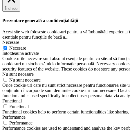
Închide
Prezentare generală a confidențialității
Acest site web folosește cookie-uri pentru a vă îmbunătăți experiența în
esențiale pentru funcțiile de bază a
...
Necesare
Necesare
Întotdeauna activate
Cookie-urile necesare sunt absolut esențiale pentru ca site-ul să funcțio
cookie-uri nu stochează nicio informație personală. Necessary cookies a
security features of the website. These cookies do not store any perso
Nu sunt necesare
Nu sunt necesare
Orice cookie-uri care nu sunt strict necesare pentru funcționarea site-ulu
conținuturi încorporate sunt denumite cookie-uri non-necesare. Dacă do
function and is used specifically to collect user personal data via ana
Functional
Functional
Functional cookies help to perform certain functionalities like sharing 
Performance
Performance
Performance cookies are used to understand and analyze the key perfor