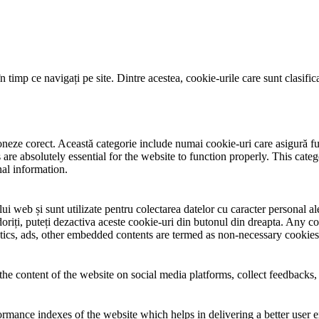
 timp ce navigați pe site. Dintre acestea, cookie-urile care sunt clasifi
neze corect. Această categorie include numai cookie-uri care asigură funcț
re absolutely essential for the website to function properly. This categ
nal information.
i web și sunt utilizate pentru colectarea datelor cu caracter personal ale 
riți, puteți dezactiva aceste cookie-uri din butonul din dreapta. Any co
lytics, ads, other embedded contents are termed as non-necessary cookies
the content of the website on social media platforms, collect feedbacks, 
mance indexes of the website which helps in delivering a better user ex