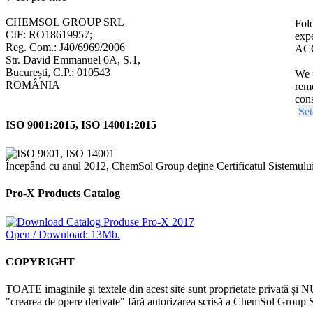
CHEMSOL GROUP SRL
Folo
CIF: RO18619957;
expe
Reg. Com.: J40/6969/2006
ACC
Str. David Emmanuel 6A, S.1,
București, C.P.: 010543
We u
ROMÂNIA
reme
cons
Set
ISO 9001:2015, ISO 14001:2015
Începând cu anul 2012, ChemSol Group deține Certificatul Sistemulu
Pro-X Products Catalog
Open / Download: 13Mb.
COPYRIGHT
TOATE imaginile și textele din acest site sunt proprietate privată și N
"crearea de opere derivate" fără autorizarea scrisă a ChemSol Group SR