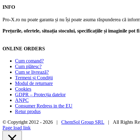
INFO
Pro-X.ro nu poate garanta și nu își poate asuma răspunderea că informații
Prețurile, ofertele, situația stocului, specificațiile și imaginile pot
ONLINE ORDERS
Cum comand?
Cum plătesc?
Cum se livrează?
Termeni și Condiții
Modul de returnare
Cookies
GDPR – Protecția datelor
ANPC
Consumer Redress in the EU
Retur produs
© Copyright 2012 -
2026 |
ChemSol Group SRL
| All Rights R
Page load link