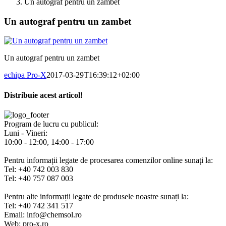
Un autograf pentru un zambet
Un autograf pentru un zambet
Un autograf pentru un zambet
echipa Pro-X
2017-03-29T16:39:12+02:00
Distribuie acest articol!
Facebook
X
Pinterest
E-
mail:
Program de lucru cu publicul:
Luni - Vineri:
10:00 - 12:00, 14:00 - 17:00
Pentru informații legate de procesarea comenzilor online sunați la:
Tel: +40 742 003 830
Tel: +40 757 087 003
Pentru alte informații legate de produsele noastre sunați la:
Tel: +40 742 341 517
Email: info@chemsol.ro
Web: pro-x.ro