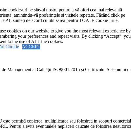
sim cookie-uri pe site-ul nostru pentru a vă oferi cea mai relevantă
riență, amintindu-vă preferințele și vizitele repetate. Făcând click pe
EPT, sunteți de acord cu utilizarea pentru TOATE cookie-urile.
se cookies on our website to give you the most relevant experience by
mbering your preferences and repeat visits. By clicking “Accept”, you
ent to the use of ALL the cookies.
ări Cookie
ACCEPT
i de Management al Calității ISO9001:2015 și Certificatul Sistemulu
U este permisă copierea, multiplicarea sau folosirea în scopuri comercia
L. Pentru a evita eventualele neplăceri cauzate de folosirea neautorizată