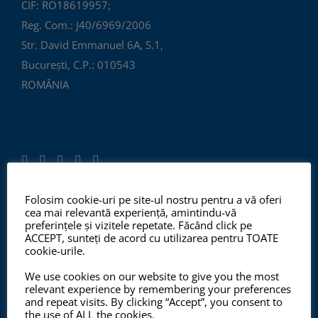
CIF: RO18619957;
Reg. Com.: J40/6969/2006
Str. David Emmanuel 6A, S.1,
București, C.P.: 010543
ROMÂNIA
Folosim cookie-uri pe site-ul nostru pentru a vă oferi
cea mai relevantă experiență, amintindu-vă
ISO 9001:2015, ISO 14001:2015
preferințele și vizitele repetate. Făcând click pe
ACCEPT, sunteți de acord cu utilizarea pentru TOATE
cookie-urile.
We use cookies on our website to give you the most
Începând cu anul 2012, ChemSol Group deține
relevant experience by remembering your preferences
Certificatul Sistemului de Management al Calității
and repeat visits. By clicking “Accept”, you consent to
the use of ALL the cookies.
ISO9001:2015 și Certificatul Sistemului de Management