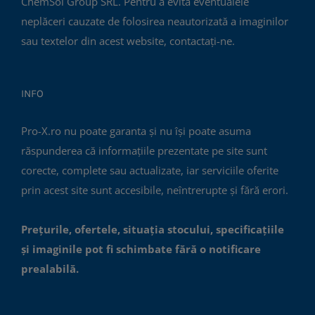
ChemSol Group SRL. Pentru a evita eventualele
neplăceri cauzate de folosirea neautorizată a imaginilor
sau textelor din acest website, contactați-ne.
INFO
Pro-X.ro nu poate garanta și nu își poate asuma
răspunderea că informațiile prezentate pe site sunt
corecte, complete sau actualizate, iar serviciile oferite
prin acest site sunt accesibile, neîntrerupte și fără erori.
Prețurile, ofertele, situația stocului, specificațiile
și imaginile pot fi schimbate fără o notificare
prealabilă.