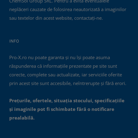
ChemSol Group SRL. Pentru a evita eventualele
neplăceri cauzate de folosirea neautorizată a imaginilor
sau textelor din acest website, contactați-ne.
INFO
Pro-X.ro nu poate garanta și nu își poate asuma
răspunderea că informațiile prezentate pe site sunt
corecte, complete sau actualizate, iar serviciile oferite
prin acest site sunt accesibile, neîntrerupte și fără erori.
Prețurile, ofertele, situația stocului, specificațiile
și imaginile pot fi schimbate fără o notificare
prealabilă.