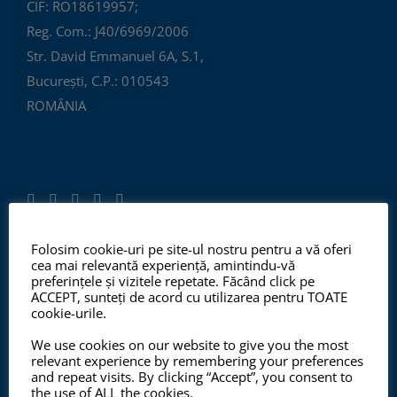
CIF: RO18619957;
Reg. Com.: J40/6969/2006
Str. David Emmanuel 6A, S.1,
București, C.P.: 010543
ROMÂNIA
Folosim cookie-uri pe site-ul nostru pentru a vă oferi
cea mai relevantă experiență, amintindu-vă
ISO 9001:2015, ISO 14001:2015
preferințele și vizitele repetate. Făcând click pe
ACCEPT, sunteți de acord cu utilizarea pentru TOATE
cookie-urile.
We use cookies on our website to give you the most
Începând cu anul 2012, ChemSol Group deține
relevant experience by remembering your preferences
Certificatul Sistemului de Management al Calității
and repeat visits. By clicking “Accept”, you consent to
the use of ALL the cookies.
ISO9001:2015 și Certificatul Sistemului de Management