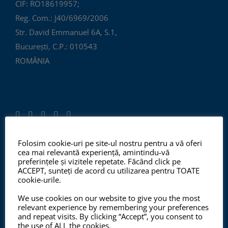
CIF: RO18619957;
Reg. Com.: J40/6969/2006
Str. David Emmanuel 6A, S.1,
București, C.P.: 010543
ROMÂNIA
Folosim cookie-uri pe site-ul nostru pentru a vă oferi
cea mai relevantă experiență, amintindu-vă
ISO 9001:2015, ISO 14001:2015
preferințele și vizitele repetate. Făcând click pe
ACCEPT, sunteți de acord cu utilizarea pentru TOATE
cookie-urile.
We use cookies on our website to give you the most
Începând cu anul 2012, ChemSol Group deține
relevant experience by remembering your preferences
Certificatul Sistemului de Management al Calității
and repeat visits. By clicking “Accept”, you consent to
the use of ALL the cookies.
ISO9001:2015 și Certificatul Sistemului de Management