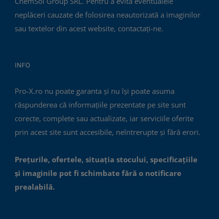
ChemSol Group SRL. Pentru a evita eventualele
neplăceri cauzate de folosirea neautorizată a imaginilor
sau textelor din acest website, contactați-ne.
INFO
Pro-X.ro nu poate garanta și nu își poate asuma
răspunderea că informațiile prezentate pe site sunt
corecte, complete sau actualizate, iar serviciile oferite
prin acest site sunt accesibile, neîntrerupte și fără erori.
Prețurile, ofertele, situația stocului, specificațiile
și imaginile pot fi schimbate fără o notificare
prealabilă.