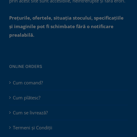
prin acest site sunt accesibile, neîntrerupte și fără erori.
Prețurile, ofertele, situația stocului, specificațiile
și imaginile pot fi schimbate fără o notificare
prealabilă.
ONLINE ORDERS
Cum comand?
Cum plătesc?
Cum se livrează?
Termeni și Condiții