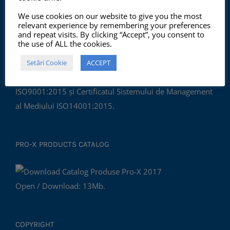
We use cookies on our website to give you the most
ISO 9001:2015, ISO 14001:2015
relevant experience by remembering your preferences
and repeat visits. By clicking “Accept”, you consent to
the use of ALL the cookies.
Începând cu anul 2012, ChemSol Group deține
Setări Cookie
ACCEPT
Certificatul Sistemului de Management al Calității
ISO9001:2015 și Certificatul Sistemului de Management
al Mediului ISO14001:2015.
PRO-X PRODUCTS CATALOG
Open / Download: 13Mb.
COPYRIGHT