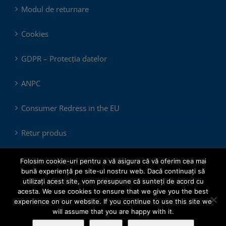
Modul de returnare
Cookies
GDPR – Protecția datelor
ANPC
Consumer Redress in the EU
Retur produs
Folosim cookie-uri pentru a vă asigura că vă oferim cea mai
bună experiență pe site-ul nostru web. Dacă continuați să
utilizați acest site, vom presupune că sunteți de acord cu
acesta. We use cookies to ensure that we give you the best
experience on our website. If you continue to use this site we
© Copyright 2012 -
2026 |
ChemSol Group SRL
| All Rights
will assume that you are happy with it.
Reserved.