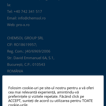
la:
Tel: +40 742 341 517
Email: info@chemsol.ro
Web: pro-x.ro
CHEMSOL GROUP SRL
CIF: RO18619957;
Reg. Com.: J40/6969/2006
Str. David Emmanuel 6A, S.1,
București, C.P.: 010543
ROMÂNIA
Folosim cookie-uri pe site-ul nostru pentru a vă oferi
cea mai relevantă experiență, amintindu-vă
preferințele și vizitele repetate. Făcând click pe
ACCEPT, sunteți de acord cu utilizarea pentru TOATE
cookie-urile.