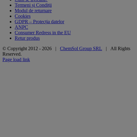
Termeni și Condiții
Modul de returnare
Cookies
GDPR – Protecția datelor
ANPC
Consumer Redress in the EU
Retur produs
© Copyright 2012 -
2026 |
ChemSol Group SRL
| All Rights
Reserved.
Page load link
Go
to
Top