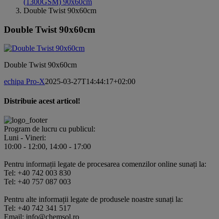
(1300GSM) 90x60cm
Double Twist 90x60cm
Double Twist 90x60cm
Double Twist 90x60cm
echipa Pro-X
2025-03-27T14:44:17+02:00
Distribuie acest articol!
Facebook
X
Pinterest
E-
mail:
Program de lucru cu publicul:
Luni - Vineri:
10:00 - 12:00, 14:00 - 17:00
Pentru informații legate de procesarea comenzilor online sunați la:
Tel: +40 742 003 830
Tel: +40 757 087 003
Pentru alte informații legate de produsele noastre sunați la:
Tel: +40 742 341 517
Email: info@chemsol.ro