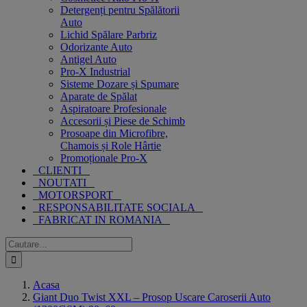
Detergenți pentru Spălătorii
Auto
Lichid Spălare Parbriz
Odorizante Auto
Antigel Auto
Pro-X Industrial
Sisteme Dozare și Spumare
Aparate de Spălat
Aspiratoare Profesionale
Accesorii și Piese de Schimb
Prosoape din Microfibre,
Chamois și Role Hârtie
Promoționale Pro-X
CLIENTI
NOUTATI
MOTORSPORT
RESPONSABILITATE SOCIALA
FABRICAT IN ROMANIA
Cautare...
Acasa
Giant Duo Twist XXL – Prosop Uscare Caroserii Auto