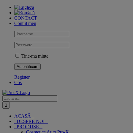
Skip
to
content
CONTACT
Contul meu
Tine-ma minte
Register
Cos
Cautare...
ACASĂ
DESPRE NOI
PRODUSE
Cosmetice Auto Pro-X