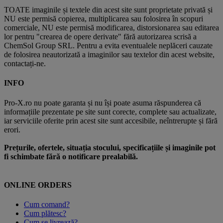
TOATE imaginile și textele din acest site sunt proprietate privată și
NU este permisă copierea, multiplicarea sau folosirea în scopuri
comerciale, NU este permisă modificarea, distorsionarea sau editarea
lor pentru "crearea de opere derivate" fără autorizarea scrisă a
ChemSol Group SRL. Pentru a evita eventualele neplăceri cauzate
de folosirea neautorizată a imaginilor sau textelor din acest website,
contactați-ne.
INFO
Pro-X.ro nu poate garanta și nu își poate asuma răspunderea că
informațiile prezentate pe site sunt corecte, complete sau actualizate,
iar serviciile oferite prin acest site sunt accesibile, neîntrerupte și fără
erori.
Prețurile, ofertele, situația stocului, specificațiile și imaginile pot
fi schimbate fără o notificare prealabilă.
ONLINE ORDERS
Cum comand?
Cum plătesc?
Cum se livrează?