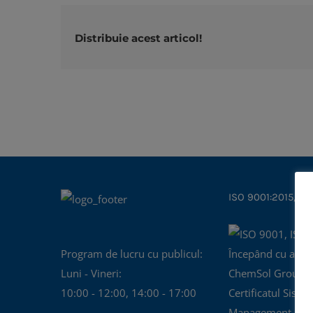
Distribuie acest articol!
ISO 9001:2015, IS
Program de lucru cu publicul:
Începând cu anul
Luni - Vineri:
ChemSol Group d
10:00 - 12:00, 14:00 - 17:00
Certificatul Siste
Management al Cal