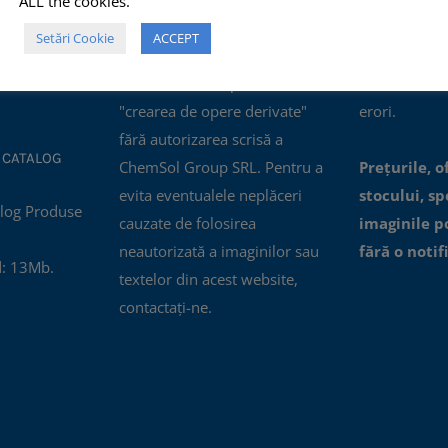
ALL the cookies.
ertificatul
comerciale, NU este permisă
actualizate, i
Setări Cookie
ACCEPT
nagement al
modificarea, distorsionarea
oferite prin a
01:2015.
sau editarea lor pentru
accesibile, n
"crearea de opere derivate"
erori.
fără autorizarea scrisă a
 CATALOG
ChemSol Group SRL. Pentru a
Prețurile, o
evita eventualele neplăceri
stocului, spe
cauzate de folosirea
imaginile p
neautorizată a imaginilor sau
fără o notif
: 13Mb.
textelor din acest website,
contactați-ne.