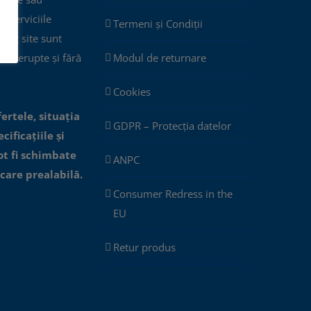
ar serviciile
Termeni și Condiții
cest site sunt
eîntrerupte și fără
Modul de returnare
Cookies
fertele, situația
GDPR – Protecția datelor
cificațiile și
ot fi schimbate
ANPC
icare prealabilă.
Consumer Redress in the
EU
Retur produs