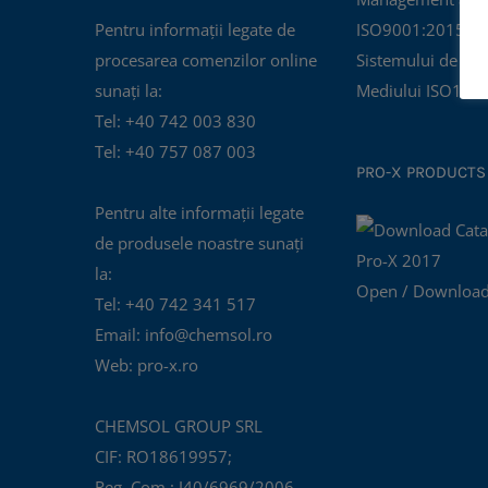
Pentru informații legate de
ISO9001:2015 și C
procesarea comenzilor online
Sistemului de Ma
sunați la:
Mediului ISO140
Tel: +40 742 003 830
Tel: +40 757 087 003
PRO-X PRODUCTS
Pentru alte informații legate
de produsele noastre sunați
la:
Open / Download
Tel: +40 742 341 517
Email: info@chemsol.ro
Web: pro-x.ro
CHEMSOL GROUP SRL
CIF: RO18619957;
Reg. Com.: J40/6969/2006