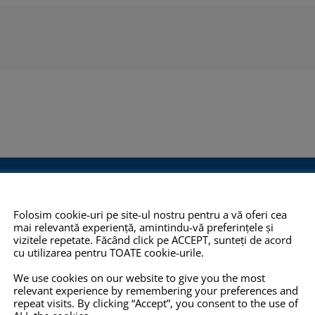
O 14001:2015
COPYRIGHT
INFO
Folosim cookie-uri pe site-ul nostru pentru a vă oferi cea
mai relevantă experiență, amintindu-vă preferințele și
TOATE imaginile și textele din
Pro-X.ro nu 
vizitele repetate. Făcând click pe ACCEPT, sunteți de acord
cu utilizarea pentru TOATE cookie-urile.
 2012,
acest site sunt proprietate
nu își poate
eține
privată și NU este permisă
răspunderea 
We use cookies on our website to give you the most
relevant experience by remembering your preferences and
mului de
copierea, multiplicarea sau
prezentate pe
repeat visits. By clicking “Accept”, you consent to the use of
ității
folosirea în scopuri
corecte, com