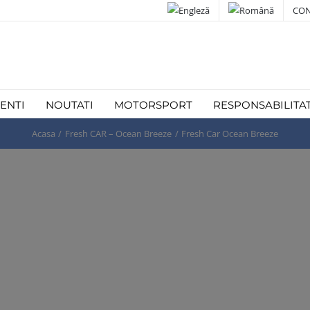
CON
IENTI
NOUTATI
MOTORSPORT
RESPONSABILITA
Acasa
Fresh CAR – Ocean Breeze
Fresh Car Ocean Breeze