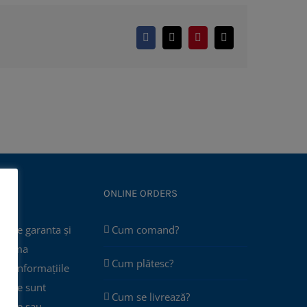
Facebook
X
Pinterest
E-
mail:
ONLINE ORDERS
poate garanta și
Cum comand?
 asuma
Cum plătesc?
că informațiile
 site sunt
Cum se livrează?
plete sau