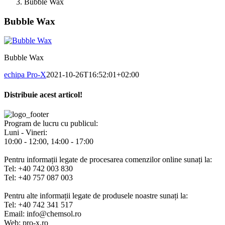
Bubble Wax
Bubble Wax
Bubble Wax
echipa Pro-X
2021-10-26T16:52:01+02:00
Distribuie acest articol!
Facebook
X
Pinterest
E-
mail:
Program de lucru cu publicul:
Luni - Vineri:
10:00 - 12:00, 14:00 - 17:00
Pentru informații legate de procesarea comenzilor online sunați la:
Tel: +40 742 003 830
Tel: +40 757 087 003
Pentru alte informații legate de produsele noastre sunați la:
Tel: +40 742 341 517
Email: info@chemsol.ro
Web: pro-x.ro