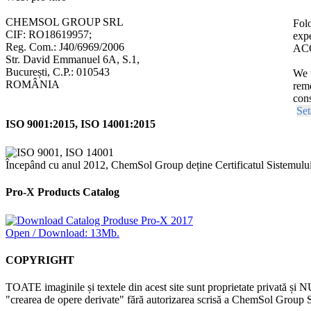
CHEMSOL GROUP SRL
Folo
CIF: RO18619957;
expe
Reg. Com.: J40/6969/2006
ACC
Str. David Emmanuel 6A, S.1,
București, C.P.: 010543
We u
ROMÂNIA
reme
cons
Set
ISO 9001:2015, ISO 14001:2015
Începând cu anul 2012, ChemSol Group deține Certificatul Sistemulu
Pro-X Products Catalog
Open / Download: 13Mb.
COPYRIGHT
TOATE imaginile și textele din acest site sunt proprietate privată și N
"crearea de opere derivate" fără autorizarea scrisă a ChemSol Group SR