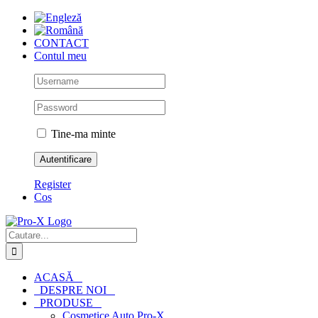
Skip
to
content
CONTACT
Contul meu
Tine-ma minte
Register
Cos
Cautare...
ACASĂ
DESPRE NOI
PRODUSE
Cosmetice Auto Pro-X