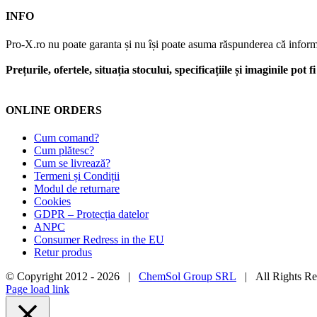
INFO
Pro-X.ro nu poate garanta și nu își poate asuma răspunderea că informații
Prețurile, ofertele, situația stocului, specificațiile și imaginile pot
ONLINE ORDERS
Cum comand?
Cum plătesc?
Cum se livrează?
Termeni și Condiții
Modul de returnare
Cookies
GDPR – Protecția datelor
ANPC
Consumer Redress in the EU
Retur produs
© Copyright 2012 -
2026 |
ChemSol Group SRL
| All Rights R
Page load link