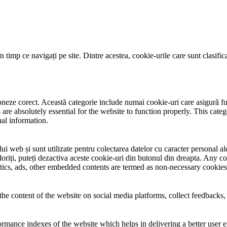
 timp ce navigați pe site. Dintre acestea, cookie-urile care sunt clasifi
neze corect. Această categorie include numai cookie-uri care asigură funcț
re absolutely essential for the website to function properly. This categ
nal information.
i web și sunt utilizate pentru colectarea datelor cu caracter personal ale 
riți, puteți dezactiva aceste cookie-uri din butonul din dreapta. Any co
lytics, ads, other embedded contents are termed as non-necessary cookies
the content of the website on social media platforms, collect feedbacks, 
mance indexes of the website which helps in delivering a better user ex