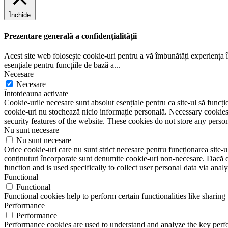
Închide
Prezentare generală a confidențialității
Acest site web folosește cookie-uri pentru a vă îmbunătăți experiența în
esențiale pentru funcțiile de bază a
...
Necesare
Necesare
Întotdeauna activate
Cookie-urile necesare sunt absolut esențiale pentru ca site-ul să funcțio
cookie-uri nu stochează nicio informație personală. Necessary cookies a
security features of the website. These cookies do not store any perso
Nu sunt necesare
Nu sunt necesare
Orice cookie-uri care nu sunt strict necesare pentru funcționarea site-ulu
conținuturi încorporate sunt denumite cookie-uri non-necesare. Dacă do
function and is used specifically to collect user personal data via ana
Functional
Functional
Functional cookies help to perform certain functionalities like sharing 
Performance
Performance
Performance cookies are used to understand and analyze the key perfor