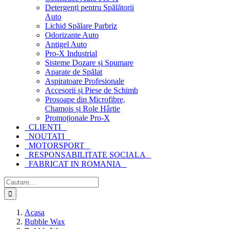
Detergenți pentru Spălătorii
Auto
Lichid Spălare Parbriz
Odorizante Auto
Antigel Auto
Pro-X Industrial
Sisteme Dozare și Spumare
Aparate de Spălat
Aspiratoare Profesionale
Accesorii și Piese de Schimb
Prosoape din Microfibre,
Chamois și Role Hârtie
Promoționale Pro-X
CLIENTI
NOUTATI
MOTORSPORT
RESPONSABILITATE SOCIALA
FABRICAT IN ROMANIA
Cautare...
Acasa
Bubble Wax