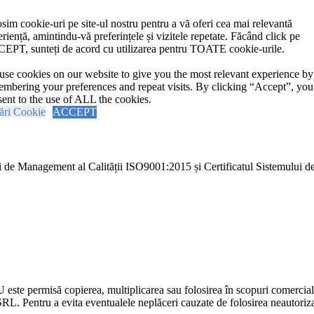
sim cookie-uri pe site-ul nostru pentru a vă oferi cea mai relevantă
riență, amintindu-vă preferințele și vizitele repetate. Făcând click pe
EPT, sunteți de acord cu utilizarea pentru TOATE cookie-urile.
se cookies on our website to give you the most relevant experience by
mbering your preferences and repeat visits. By clicking “Accept”, you
ent to the use of ALL the cookies.
ări Cookie
ACCEPT
i de Management al Calității ISO9001:2015 și Certificatul Sistemulu
U este permisă copierea, multiplicarea sau folosirea în scopuri comercia
L. Pentru a evita eventualele neplăceri cauzate de folosirea neautorizată