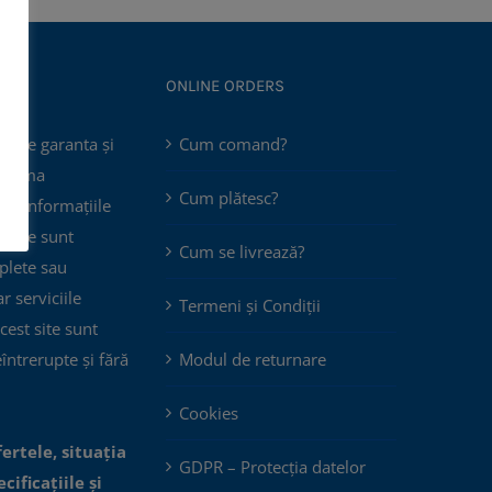
ONLINE ORDERS
poate garanta și
Cum comand?
 asuma
Cum plătesc?
că informațiile
 site sunt
Cum se livrează?
plete sau
ar serviciile
Termeni și Condiții
cest site sunt
eîntrerupte și fără
Modul de returnare
Cookies
fertele, situația
GDPR – Protecția datelor
cificațiile și