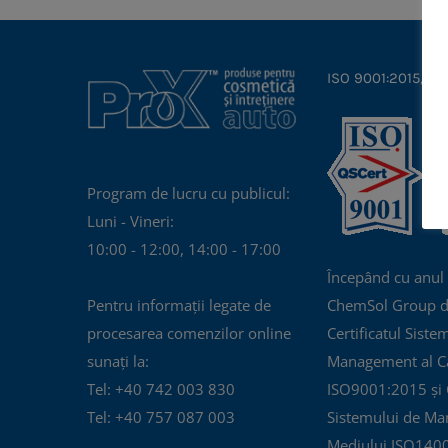
ISO 9001:2015, IS
Program de lucru cu publicul:
Luni - Vineri:
10:00 - 12:00, 14:00 - 17:00
Începând cu anul
Pentru informații legate de
ChemSol Group d
procesarea comenzilor online
Certificatul Siste
sunați la:
Management al Cal
Tel: +40 742 003 830
ISO9001:2015 și C
Tel: +40 757 087 003
Sistemului de Ma
Mediului ISO140