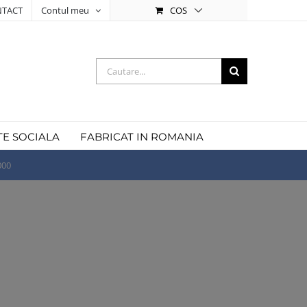
COS
TACT
Contul meu
Cautare...
TE SOCIALA
FABRICAT IN ROMANIA
000