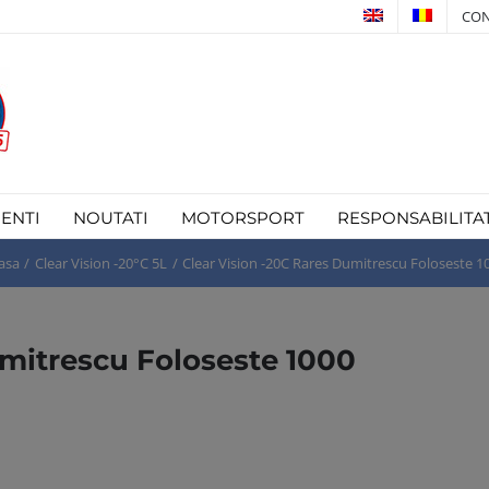
CON
IENTI
NOUTATI
MOTORSPORT
RESPONSABILITA
asa
Clear Vision -20°C 5L
Clear Vision -20C Rares Dumitrescu Foloseste 1
umitrescu Foloseste 1000