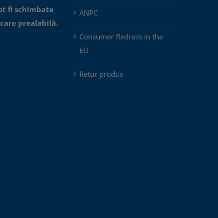
ot fi schimbate
ANPC
icare prealabilă.
Consumer Redress in the
EU
Retur produs