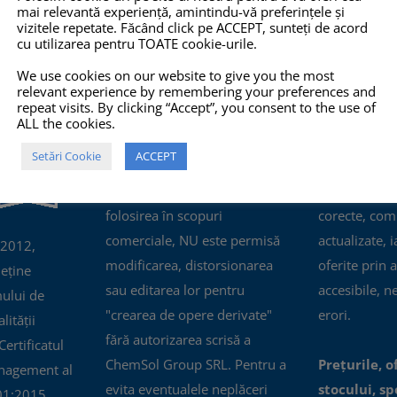
mai relevantă experiență, amintindu-vă preferințele și
vizitele repetate. Făcând click pe ACCEPT, sunteți de acord
cu utilizarea pentru TOATE cookie-urile.
O 14001:2015
COPYRIGHT
INFO
We use cookies on our website to give you the most
relevant experience by remembering your preferences and
repeat visits. By clicking “Accept”, you consent to the use of
TOATE imaginile și textele din
Pro-X.ro nu 
ALL the cookies.
acest site sunt proprietate
nu își poate
Setări Cookie
ACCEPT
privată și NU este permisă
răspunderea 
copierea, multiplicarea sau
prezentate pe
folosirea în scopuri
corecte, com
comerciale, NU este permisă
actualizate, i
 2012,
modificarea, distorsionarea
oferite prin a
eține
sau editarea lor pentru
accesibile, n
mului de
"crearea de opere derivate"
erori.
ității
fără autorizarea scrisă a
ertificatul
ChemSol Group SRL. Pentru a
Prețurile, o
nagement al
evita eventualele neplăceri
stocului, spe
01:2015.