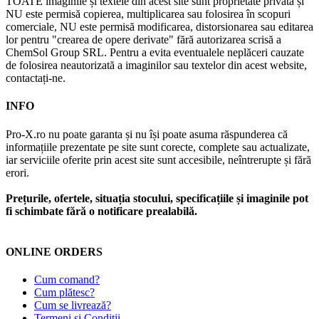
TOATE imaginile și textele din acest site sunt proprietate privată și
NU este permisă copierea, multiplicarea sau folosirea în scopuri
comerciale, NU este permisă modificarea, distorsionarea sau editarea
lor pentru "crearea de opere derivate" fără autorizarea scrisă a
ChemSol Group SRL. Pentru a evita eventualele neplăceri cauzate
de folosirea neautorizată a imaginilor sau textelor din acest website,
contactați-ne.
INFO
Pro-X.ro nu poate garanta și nu își poate asuma răspunderea că
informațiile prezentate pe site sunt corecte, complete sau actualizate,
iar serviciile oferite prin acest site sunt accesibile, neîntrerupte și fără
erori.
Prețurile, ofertele, situația stocului, specificațiile și imaginile pot
fi schimbate fără o notificare prealabilă.
ONLINE ORDERS
Cum comand?
Cum plătesc?
Cum se livrează?
Termeni și Condiții