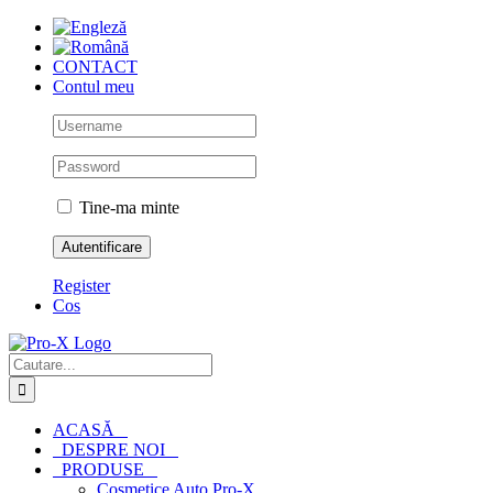
Skip
to
content
CONTACT
Contul meu
Tine-ma minte
Register
Cos
Cautare...
ACASĂ
DESPRE NOI
PRODUSE
Cosmetice Auto Pro-X