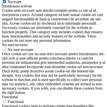
Necesare
Întotdeauna activate
Cookie-urile necesare sunt absolut esențiale pentru ca site-ul să
funcționeze corect. Această categorie include numai cookie-uri care
asigură funcționalități de bază și caracteristici de securitate ale site-
ului. Aceste cookie-uri nu stochează nicio informație personală.
Necessary cookies are absolutely essential for the website to
function properly. This category only includes cookies that ensures
basic functionalities and security features of the website. These
cookies do not store any personal information.
Nu sunt necesare
Nu sunt necesare
Orice cookie-uri care nu sunt strict necesare pentru funcționarea site-
ului web și sunt utilizate pentru colectarea datelor cu caracter
personal ale utilizatorului prin intermediul analizelor, anunțurilor și al
altor conținuturi încorporate sunt denumite cookie-uri non-necesare.
Dacă doriți, puteți dezactiva aceste cookie-uri din butonul din
dreapta. Any cookies that may not be particularly necessary for the
website to function and is used specifically to collect user personal
data via analytics, ads, other embedded contents are termed as non-
necessary cookies. If you wish, you can disable these cookies from
the right button.
Functional
Functional
Functional cookies help to perform certain functionalities like