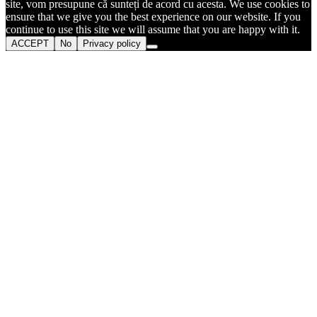
site, vom presupune că sunteți de acord cu acesta. We use cookies to
ensure that we give you the best experience on our website. If you
continue to use this site we will assume that you are happy with it.
ACCEPT
No
Privacy policy
Go
to
Top