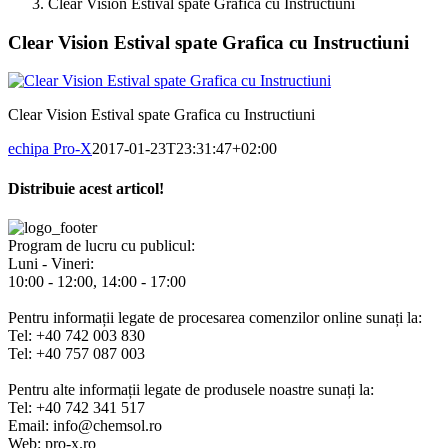
Clear Vision Estival spate Grafica cu Instructiuni
Clear Vision Estival spate Grafica cu Instructiuni
Clear Vision Estival spate Grafica cu Instructiuni
echipa Pro-X
2017-01-23T23:31:47+02:00
Distribuie acest articol!
Facebook
X
Pinterest
E-
mail:
Program de lucru cu publicul:
Luni - Vineri:
10:00 - 12:00, 14:00 - 17:00
Pentru informații legate de procesarea comenzilor online sunați la:
Tel: +40 742 003 830
Tel: +40 757 087 003
Pentru alte informații legate de produsele noastre sunați la:
Tel: +40 742 341 517
Email: info@chemsol.ro
Web: pro-x.ro