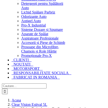
Detergenți pentru Spălătorii
Auto
Lichid Spălare Parbriz
Odorizante Auto
Antigel Auto
Pro-X Industrial
Sisteme Dozare și Spumare
Aparate de Spălat
Aspiratoare Profesionale
Accesorii și Piese de Schimb
Prosoape din Microfibre,
Chamois și Role Hârtie
Promoționale Pro-X
CLIENTI
NOUTATI
MOTORSPORT
RESPONSABILITATE SOCIALA
FABRICAT IN ROMANIA
Cautare...
Acasa
Clear Vision Estival 5L