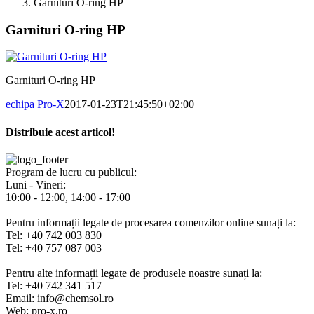
Garnituri O-ring HP
Garnituri O-ring HP
Garnituri O-ring HP
echipa Pro-X
2017-01-23T21:45:50+02:00
Distribuie acest articol!
Facebook
X
Pinterest
E-
mail:
Program de lucru cu publicul:
Luni - Vineri:
10:00 - 12:00, 14:00 - 17:00
Pentru informații legate de procesarea comenzilor online sunați la:
Tel: +40 742 003 830
Tel: +40 757 087 003
Pentru alte informații legate de produsele noastre sunați la:
Tel: +40 742 341 517
Email: info@chemsol.ro
Web: pro-x.ro