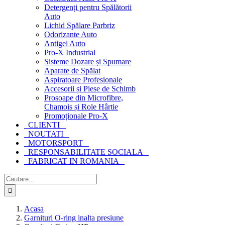
Detergenți pentru Spălătorii
Auto
Lichid Spălare Parbriz
Odorizante Auto
Antigel Auto
Pro-X Industrial
Sisteme Dozare și Spumare
Aparate de Spălat
Aspiratoare Profesionale
Accesorii și Piese de Schimb
Prosoape din Microfibre,
Chamois și Role Hârtie
Promoționale Pro-X
CLIENTI
NOUTATI
MOTORSPORT
RESPONSABILITATE SOCIALA
FABRICAT IN ROMANIA
Cautare...
Acasa
Garnituri O-ring inalta presiune