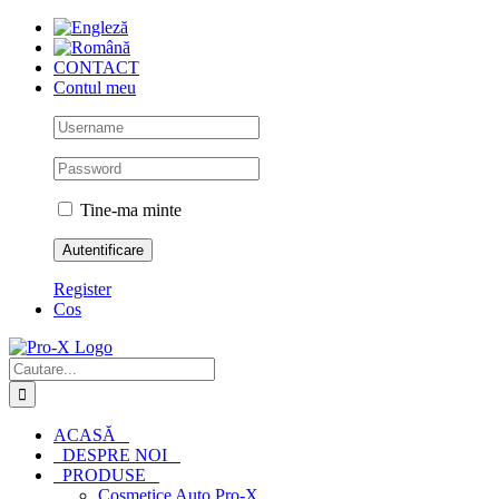
Skip
to
content
CONTACT
Contul meu
Tine-ma minte
Register
Cos
Cautare...
ACASĂ
DESPRE NOI
PRODUSE
Cosmetice Auto Pro-X