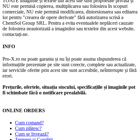
TOATE imaginile și textele din acest site sunt proprietate privată și
NU este permisă copierea, multiplicarea sau folosirea în scopuri
comerciale, NU este permisă modificarea, distorsionarea sau editarea
lor pentru "crearea de opere derivate" fără autorizarea scrisă a
ChemSol Group SRL. Pentru a evita eventualele neplăceri cauzate
de folosirea neautorizată a imaginilor sau textelor din acest website,
contactați-ne.
INFO
Pro-X.ro nu poate garanta și nu își poate asuma răspunderea că
informațiile prezentate pe site sunt corecte, complete sau actualizate,
iar serviciile oferite prin acest site sunt accesibile, neîntrerupte și fără
erori.
Prețurile, ofertele, situația stocului, specificațiile și imaginile pot
fi schimbate fără o notificare prealabilă.
ONLINE ORDERS
Cum comand?
Cum plătesc?
Cum se livrează?
Termeni și Condiții