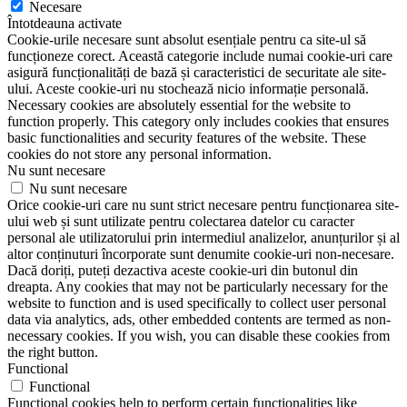
Necesare
Întotdeauna activate
Cookie-urile necesare sunt absolut esențiale pentru ca site-ul să
funcționeze corect. Această categorie include numai cookie-uri care
asigură funcționalități de bază și caracteristici de securitate ale site-
ului. Aceste cookie-uri nu stochează nicio informație personală.
Necessary cookies are absolutely essential for the website to
function properly. This category only includes cookies that ensures
basic functionalities and security features of the website. These
cookies do not store any personal information.
Nu sunt necesare
Nu sunt necesare
Orice cookie-uri care nu sunt strict necesare pentru funcționarea site-
ului web și sunt utilizate pentru colectarea datelor cu caracter
personal ale utilizatorului prin intermediul analizelor, anunțurilor și al
altor conținuturi încorporate sunt denumite cookie-uri non-necesare.
Dacă doriți, puteți dezactiva aceste cookie-uri din butonul din
dreapta. Any cookies that may not be particularly necessary for the
website to function and is used specifically to collect user personal
data via analytics, ads, other embedded contents are termed as non-
necessary cookies. If you wish, you can disable these cookies from
the right button.
Functional
Functional
Functional cookies help to perform certain functionalities like