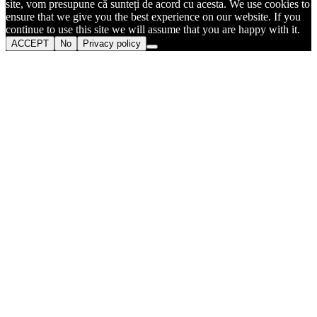
site, vom presupune că sunteți de acord cu acesta. We use cookies to
ensure that we give you the best experience on our website. If you
continue to use this site we will assume that you are happy with it.
ACCEPT
No
Privacy policy
Go
to
Top