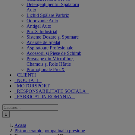
Detergenți pentru Spălătorii
Auto
Lichid Spălare Parbriz
Odorizante Auto
Antigel Auto
Pro-X Industrial
Sisteme Dozare și Spumare
Aparate de Spălat
Aspiratoare Profesionale
Accesorii și Piese de Schimb
Prosoape din Microfibre,
Chamois și Role Hârtie
Promoționale Pro-X
CLIENTI
NOUTATI
MOTORSPORT
RESPONSABILITATE SOCIALA
FABRICAT IN ROMANIA
Cautare...
Acasa
Piston ceramic pompa inalta presiune