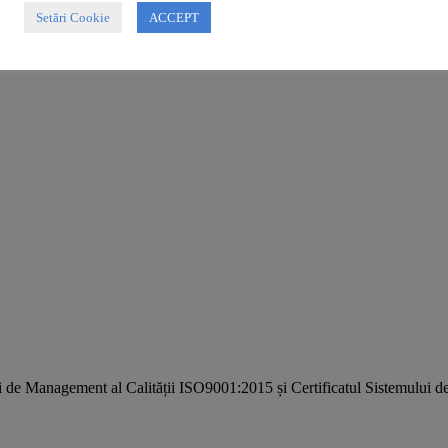
Setări Cookie
ACCEPT
i de Management al Calității ISO9001:2015 și Certificatul Sistemulu