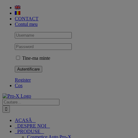
Skip
to
content
CONTACT
Contul meu
Tine-ma minte
Register
Cos
Cautare...
ACASĂ
DESPRE NOI
PRODUSE
Cosmetice Auto Pro-X