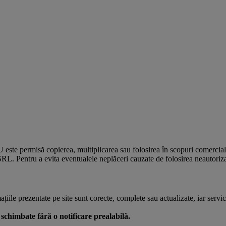
U este permisă copierea, multiplicarea sau folosirea în scopuri comercia
L. Pentru a evita eventualele neplăceri cauzate de folosirea neautorizată
le prezentate pe site sunt corecte, complete sau actualizate, iar serviciil
 fi schimbate fără o notificare prealabilă.