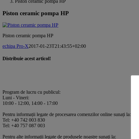
Piston ceramic pompa HP
Piston ceramic pompa HP
Piston ceramic pompa HP
echipa Pro-X
2017-01-23T21:43:55+02:00
Distribuie acest articol!
Facebook
X
Pinterest
E-
mail:
Program de lucru cu publicul:
Luni - Vineri:
10:00 - 12:00, 14:00 - 17:00
Pentru informații legate de procesarea comenzilor online sunați la:
Tel: +40 742 003 830
Tel: +40 757 087 003
Pentru alte informații legate de produsele noastre sunați la: