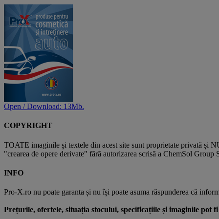
Open / Download: 13Mb.
COPYRIGHT
TOATE imaginile și textele din acest site sunt proprietate privată și N
"crearea de opere derivate" fără autorizarea scrisă a ChemSol Group SR
INFO
Pro-X.ro nu poate garanta și nu își poate asuma răspunderea că informații
Prețurile, ofertele, situația stocului, specificațiile și imaginile pot