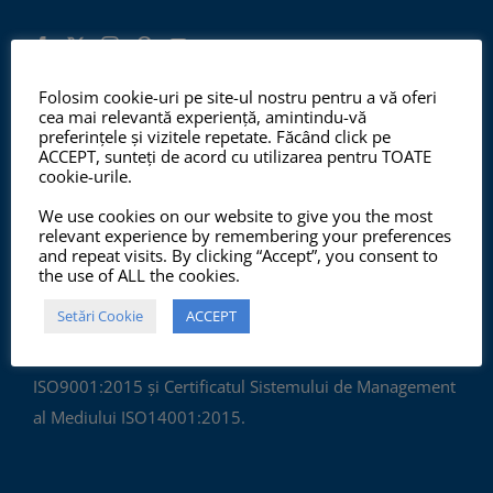
Folosim cookie-uri pe site-ul nostru pentru a vă oferi
cea mai relevantă experiență, amintindu-vă
preferințele și vizitele repetate. Făcând click pe
ISO 9001:2015, ISO 14001:2015
ACCEPT, sunteți de acord cu utilizarea pentru TOATE
cookie-urile.
We use cookies on our website to give you the most
relevant experience by remembering your preferences
and repeat visits. By clicking “Accept”, you consent to
the use of ALL the cookies.
Setări Cookie
ACCEPT
Începând cu anul 2012, ChemSol Group deține
Certificatul Sistemului de Management al Calității
ISO9001:2015 și Certificatul Sistemului de Management
al Mediului ISO14001:2015.