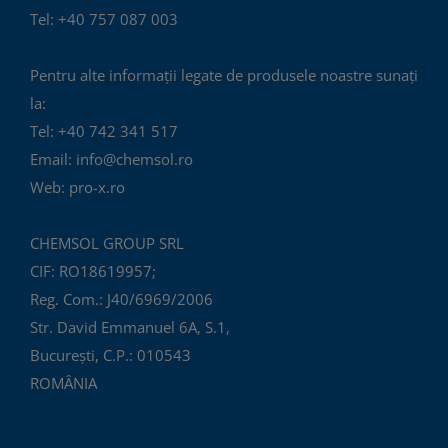
Tel: +40 757 087 003
Pentru alte informații legate de produsele noastre sunați
la:
Tel: +40 742 341 517
Email: info@chemsol.ro
Web: pro-x.ro
CHEMSOL GROUP SRL
CIF: RO18619957;
Reg. Com.: J40/6969/2006
Str. David Emmanuel 6A, S.1,
București, C.P.: 010543
ROMÂNIA