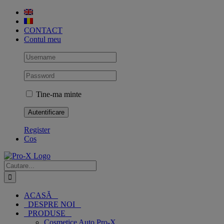
Skip
to
content
CONTACT
Contul meu
Tine-ma minte
Register
Cos
Cautare...
ACASĂ
DESPRE NOI
PRODUSE
Cosmetice Auto Pro-X