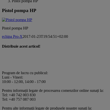
Pistol pompa HP
Pistol pompa HP
Pistol pompa HP
echipa Pro-X
2017-01-23T19:54:51+02:00
Distribuie acest articol!
Facebook
X
Pinterest
E-
mail:
Program de lucru cu publicul:
Luni - Vineri:
10:00 - 12:00, 14:00 - 17:00
Pentru informații legate de procesarea comenzilor online sunați la:
Tel: +40 742 003 830
Tel: +40 757 087 003
Pentru alte informații legate de produsele noastre sunați la: