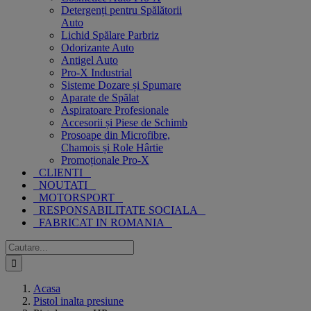
Detergenți pentru Spălătorii
Auto
Lichid Spălare Parbriz
Odorizante Auto
Antigel Auto
Pro-X Industrial
Sisteme Dozare și Spumare
Aparate de Spălat
Aspiratoare Profesionale
Accesorii și Piese de Schimb
Prosoape din Microfibre,
Chamois și Role Hârtie
Promoționale Pro-X
CLIENTI
NOUTATI
MOTORSPORT
RESPONSABILITATE SOCIALA
FABRICAT IN ROMANIA
Cautare...
Acasa
Pistol inalta presiune