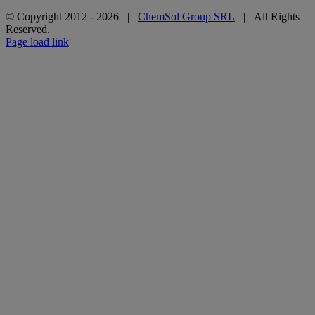
© Copyright 2012 -
2026 |
ChemSol Group SRL
| All Rights
Reserved.
Page load link
Go
to
Top