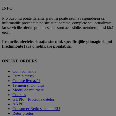
INFO
Pro-X.ro nu poate garanta și nu își poate asuma răspunderea că
informațiile prezentate pe site sunt corecte, complete sau actualizate,
iar serviciile oferite prin acest site sunt accesibile, neîntrerupte și fără
erori.
Prețurile, ofertele, situația stocului, specificațiile și imaginile pot
fi schimbate fără o notificare prealabilă.
ONLINE ORDERS
Cum comand?
Cum plătesc?
Cum se livrează?
Termeni și Condiții
Modul de returnare
Cookies
GDPR – Protecția datelor
ANPC
Consumer Redress in the EU
Retur produs