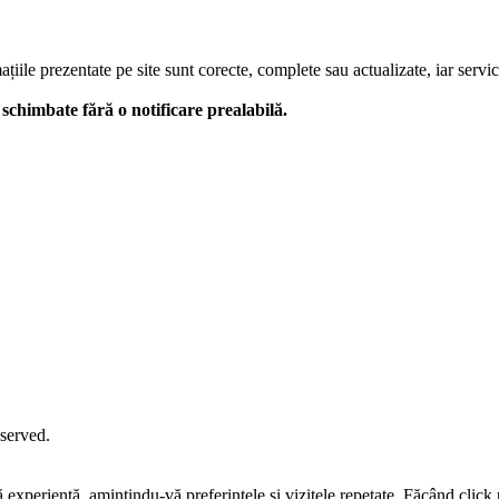
le prezentate pe site sunt corecte, complete sau actualizate, iar serviciil
 fi schimbate fără o notificare prealabilă.
eserved.
tă experiență, amintindu-vă preferințele și vizitele repetate. Făcând c