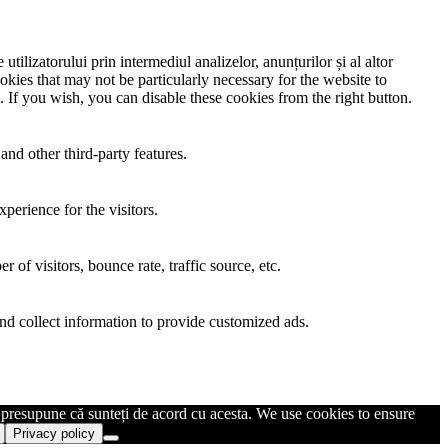
utilizatorului prin intermediul analizelor, anunțurilor și al altor
okies that may not be particularly necessary for the website to
. If you wish, you can disable these cookies from the right button.
and other third-party features.
perience for the visitors.
of visitors, bounce rate, traffic source, etc.
nd collect information to provide customized ads.
m presupune că sunteți de acord cu acesta. We use cookies to ensure
Privacy policy