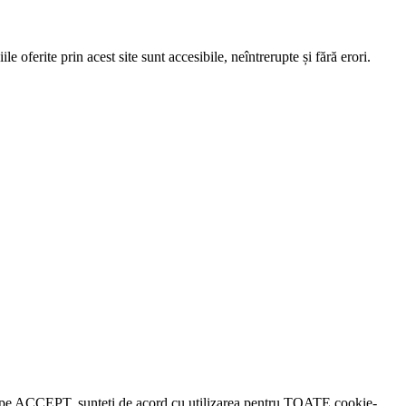
e oferite prin acest site sunt accesibile, neîntrerupte și fără erori.
lick pe ACCEPT, sunteți de acord cu utilizarea pentru TOATE cookie-