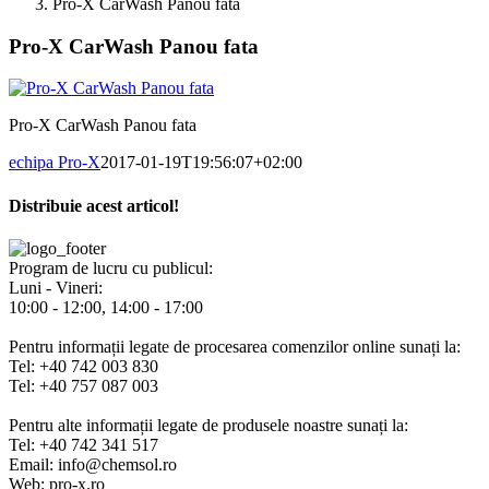
Pro-X CarWash Panou fata
Pro-X CarWash Panou fata
Pro-X CarWash Panou fata
echipa Pro-X
2017-01-19T19:56:07+02:00
Distribuie acest articol!
Facebook
X
Pinterest
E-
mail:
Program de lucru cu publicul:
Luni - Vineri:
10:00 - 12:00, 14:00 - 17:00
Pentru informații legate de procesarea comenzilor online sunați la:
Tel: +40 742 003 830
Tel: +40 757 087 003
Pentru alte informații legate de produsele noastre sunați la:
Tel: +40 742 341 517
Email: info@chemsol.ro
Web: pro-x.ro