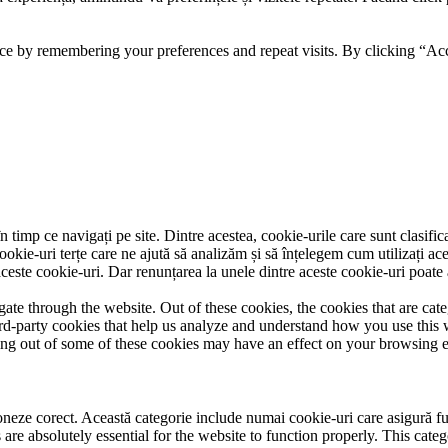
ce by remembering your preferences and repeat visits. By clicking “Acc
 timp ce navigați pe site. Dintre acestea, cookie-urile care sunt clasifi
ookie-uri terțe care ne ajută să analizăm și să înțelegem cum utilizați ac
ste cookie-uri. Dar renunțarea la unele dintre aceste cookie-uri poate 
te through the website. Out of these cookies, the cookies that are cate
hird-party cookies that help us analyze and understand how you use this
ting out of some of these cookies may have an effect on your browsing 
neze corect. Această categorie include numai cookie-uri care asigură funcț
re absolutely essential for the website to function properly. This categ