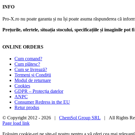
INFO
Pro-X.ro nu poate garanta și nu își poate asuma răspunderea că informații
Prețurile, ofertele, situația stocului, specificațiile și imaginile pot
ONLINE ORDERS
Cum comand?
Cum plătesc?
Cum se livrează?
Termeni și Condiții
Modul de returnare
Cookies
GDPR – Protecția datelor
ANPC
Consumer Redress in the EU
Retur produs
© Copyright 2012 -
2026 |
ChemSol Group SRL
| All Rights R
Page load link
Folosim cookie-uri pe site-ul nostru pentru a vă oferi cea mai relevan