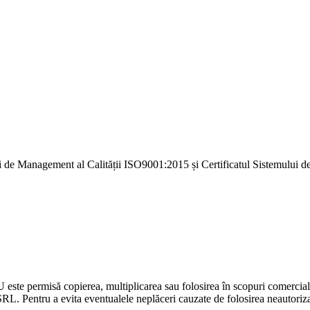
i de Management al Calității ISO9001:2015 și Certificatul Sistemulu
U este permisă copierea, multiplicarea sau folosirea în scopuri comercia
L. Pentru a evita eventualele neplăceri cauzate de folosirea neautorizată