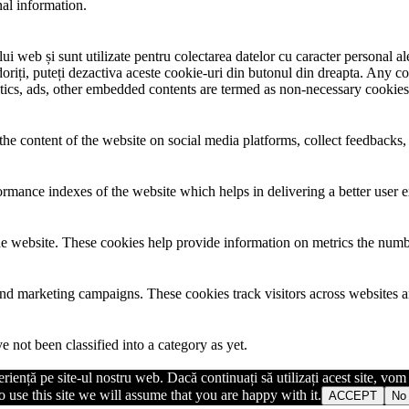
nal information.
i web și sunt utilizate pentru colectarea datelor cu caracter personal ale 
riți, puteți dezactiva aceste cookie-uri din butonul din dreapta. Any co
lytics, ads, other embedded contents are termed as non-necessary cookies
the content of the website on social media platforms, collect feedbacks, 
mance indexes of the website which helps in delivering a better user ex
e website. These cookies help provide information on metrics the number 
and marketing campaigns. These cookies track visitors across websites a
 not been classified into a category as yet.
iență pe site-ul nostru web. Dacă continuați să utilizați acest site, vo
 use this site we will assume that you are happy with it.
ACCEPT
No