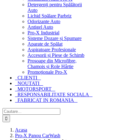
Detergenți pentru Spălătorii
Auto
Lichid Spălare Parbriz
Odorizante Auto
Antigel Auto
Pro-X Industrial
Sisteme Dozare și Spumare
Aparate de Spălat
Aspiratoare Profesionale
Accesorii și Piese de Schimb
Prosoape din Microfibre,
Chamois și Role Hârtie
Promoționale Pro-X
CLIENTI
NOUTATI
MOTORSPORT
RESPONSABILITATE SOCIALA
FABRICAT IN ROMANIA
Cautare...
Acasa
Pro-X Panou CarWash