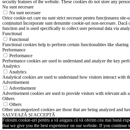
security features of the website. These cookies do not store any perso
Nu sunt necesare
Nu sunt necesare
Orice cookie-uri care nu sunt strict necesare pentru funcționarea site-ulu
conținuturi încorporate sunt denumite cookie-uri non-necesare. Dacă do
function and is used specifically to collect user personal data via ana
Functional
Functional
Functional cookies help to perform certain functionalities like sharing 
Performance
Performance
Performance cookies are used to understand and analyze the key perfor
Analytics
Analytics
Analytical cookies are used to understand how visitors interact with th
Advertisement
Advertisement
Advertisement cookies are used to provide visitors with relevant ads 
Others
Others
Other uncategorized cookies are those that are being analyzed and have
SALVEAZĂ ȘI ACCEPTĂ
Folosim cookie-uri pentru a vă asigura că vă oferim cea mai bună exper
that we give you the best experience on our website. If you continue to