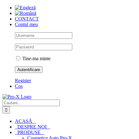
Skip
to
content
CONTACT
Contul meu
Tine-ma minte
Register
Cos
Cautare...
ACASĂ
DESPRE NOI
PRODUSE
Cosmetice Auto Pro-X