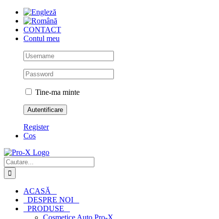
Skip
to
content
CONTACT
Contul meu
Tine-ma minte
Register
Cos
Cautare...
ACASĂ
DESPRE NOI
PRODUSE
Cosmetice Auto Pro-X