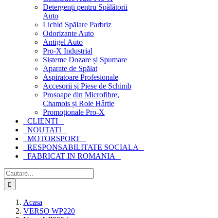
Detergenți pentru Spălătorii
Auto
Lichid Spălare Parbriz
Odorizante Auto
Antigel Auto
Pro-X Industrial
Sisteme Dozare și Spumare
Aparate de Spălat
Aspiratoare Profesionale
Accesorii și Piese de Schimb
Prosoape din Microfibre,
Chamois și Role Hârtie
Promoționale Pro-X
CLIENTI
NOUTATI
MOTORSPORT
RESPONSABILITATE SOCIALA
FABRICAT IN ROMANIA
Cautare...
Acasa
VERSO WP220