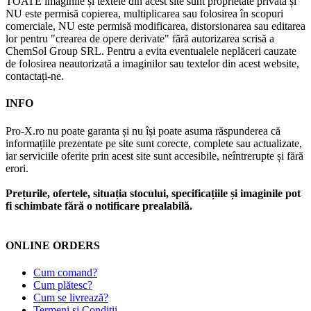
TOATE imaginile și textele din acest site sunt proprietate privată și
NU este permisă copierea, multiplicarea sau folosirea în scopuri
comerciale, NU este permisă modificarea, distorsionarea sau editarea
lor pentru "crearea de opere derivate" fără autorizarea scrisă a
ChemSol Group SRL. Pentru a evita eventualele neplăceri cauzate
de folosirea neautorizată a imaginilor sau textelor din acest website,
contactați-ne.
INFO
Pro-X.ro nu poate garanta și nu își poate asuma răspunderea că
informațiile prezentate pe site sunt corecte, complete sau actualizate,
iar serviciile oferite prin acest site sunt accesibile, neîntrerupte și fără
erori.
Prețurile, ofertele, situația stocului, specificațiile și imaginile pot
fi schimbate fără o notificare prealabilă.
ONLINE ORDERS
Cum comand?
Cum plătesc?
Cum se livrează?
Termeni și Condiții