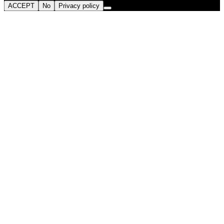
ACCEPT
No
Privacy policy
Go
to
Top