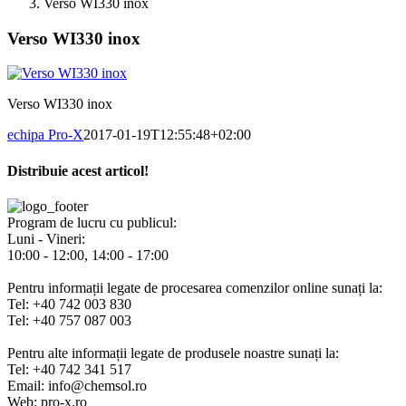
Verso WI330 inox
Verso WI330 inox
Verso WI330 inox
echipa Pro-X
2017-01-19T12:55:48+02:00
Distribuie acest articol!
Facebook
X
Pinterest
E-
mail:
Program de lucru cu publicul:
Luni - Vineri:
10:00 - 12:00, 14:00 - 17:00
Pentru informații legate de procesarea comenzilor online sunați la:
Tel: +40 742 003 830
Tel: +40 757 087 003
Pentru alte informații legate de produsele noastre sunați la:
Tel: +40 742 341 517
Email: info@chemsol.ro
Web: pro-x.ro