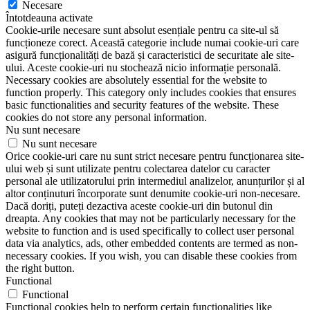
Necesare
Întotdeauna activate
Cookie-urile necesare sunt absolut esențiale pentru ca site-ul să
funcționeze corect. Această categorie include numai cookie-uri care
asigură funcționalități de bază și caracteristici de securitate ale site-
ului. Aceste cookie-uri nu stochează nicio informație personală.
Necessary cookies are absolutely essential for the website to
function properly. This category only includes cookies that ensures
basic functionalities and security features of the website. These
cookies do not store any personal information.
Nu sunt necesare
Nu sunt necesare
Orice cookie-uri care nu sunt strict necesare pentru funcționarea site-
ului web și sunt utilizate pentru colectarea datelor cu caracter
personal ale utilizatorului prin intermediul analizelor, anunțurilor și al
altor conținuturi încorporate sunt denumite cookie-uri non-necesare.
Dacă doriți, puteți dezactiva aceste cookie-uri din butonul din
dreapta. Any cookies that may not be particularly necessary for the
website to function and is used specifically to collect user personal
data via analytics, ads, other embedded contents are termed as non-
necessary cookies. If you wish, you can disable these cookies from
the right button.
Functional
Functional
Functional cookies help to perform certain functionalities like