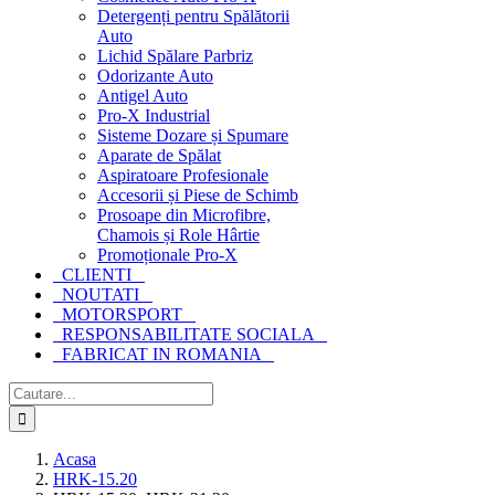
Detergenți pentru Spălătorii
Auto
Lichid Spălare Parbriz
Odorizante Auto
Antigel Auto
Pro-X Industrial
Sisteme Dozare și Spumare
Aparate de Spălat
Aspiratoare Profesionale
Accesorii și Piese de Schimb
Prosoape din Microfibre,
Chamois și Role Hârtie
Promoționale Pro-X
CLIENTI
NOUTATI
MOTORSPORT
RESPONSABILITATE SOCIALA
FABRICAT IN ROMANIA
Cautare...
Acasa
HRK-15.20