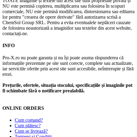
TOATE imaginile și textele din acest site sunt proprietate privată și
NU este permisă copierea, multiplicarea sau folosirea în scopuri
comerciale, NU este permisă modificarea, distorsionarea sau editarea
lor pentru "crearea de opere derivate" fără autorizarea scrisă a
ChemSol Group SRL. Pentru a evita eventualele neplăceri cauzate
de folosirea neautorizată a imaginilor sau textelor din acest website,
contactați-ne.
INFO
Pro-X.ro nu poate garanta și nu își poate asuma răspunderea că
informațiile prezentate pe site sunt corecte, complete sau actualizate,
iar serviciile oferite prin acest site sunt accesibile, neîntrerupte și fără
erori.
Prețurile, ofertele, situația stocului, specificațiile și imaginile pot
fi schimbate fără o notificare prealabilă.
ONLINE ORDERS
Cum comand?
Cum plătesc?
Cum se livrează?
Termeni și Condiții