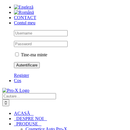
Skip
to
content
CONTACT
Contul meu
Tine-ma minte
Register
Cos
Cautare...
ACASĂ
DESPRE NOI
PRODUSE
Cosmetice Auto Pro-X