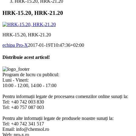
HRK-15.20, HRK-21.20
HRK-15.20, HRK-21.20
HRK-15.20, HRK-21.20
echipa Pro-X
2017-01-19T10:47:36+02:00
Distribuie acest articol!
Facebook
X
Pinterest
E-
mail:
Program de lucru cu publicul:
Luni - Vineri:
10:00 - 12:00, 14:00 - 17:00
Pentru informații legate de procesarea comenzilor online sunați la:
Tel: +40 742 003 830
Tel: +40 757 087 003
Pentru alte informații legate de produsele noastre sunați la:
Tel: +40 742 341 517
Email: info@chemsol.ro
Web: pro-x.ro