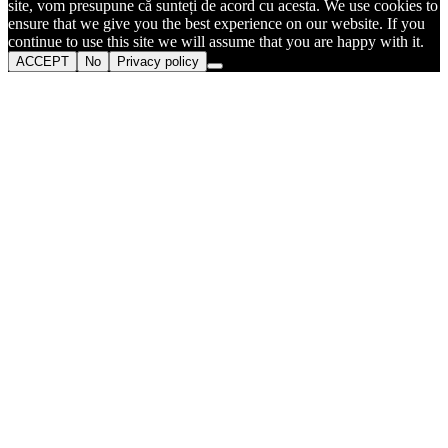
site, vom presupune că sunteți de acord cu acesta. We use cookies to
ensure that we give you the best experience on our website. If you
continue to use this site we will assume that you are happy with it.
ACCEPT
No
Privacy policy
Go
to
Top