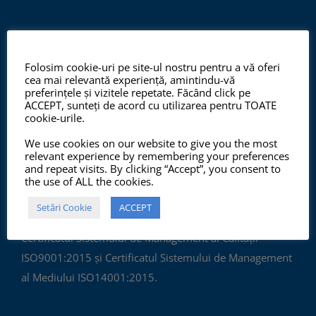
Folosim cookie-uri pe site-ul nostru pentru a vă oferi
cea mai relevantă experiență, amintindu-vă
preferințele și vizitele repetate. Făcând click pe
ISO 9001:2015, ISO 14001:2015
ACCEPT, sunteți de acord cu utilizarea pentru TOATE
cookie-urile.
We use cookies on our website to give you the most
relevant experience by remembering your preferences
and repeat visits. By clicking “Accept”, you consent to
the use of ALL the cookies.
Setări Cookie
ACCEPT
Începând cu anul 2012, ChemSol Group deține
Certificatul Sistemului de Management al Calității
ISO9001:2015 și Certificatul Sistemului de Management
al Mediului ISO14001:2015.