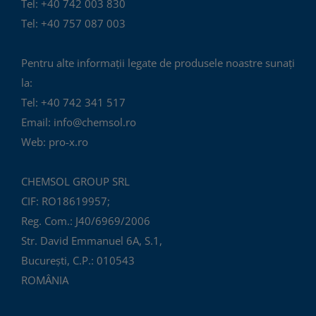
Tel: +40 742 003 830
Tel: +40 757 087 003
Pentru alte informații legate de produsele noastre sunați
la:
Tel: +40 742 341 517
Email: info@chemsol.ro
Web: pro-x.ro
CHEMSOL GROUP SRL
CIF: RO18619957;
Reg. Com.: J40/6969/2006
Str. David Emmanuel 6A, S.1,
București, C.P.: 010543
ROMÂNIA