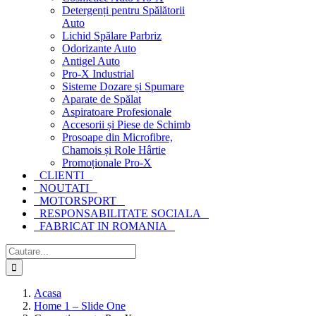
Detergenți pentru Spălătorii
Auto
Lichid Spălare Parbriz
Odorizante Auto
Antigel Auto
Pro-X Industrial
Sisteme Dozare și Spumare
Aparate de Spălat
Aspiratoare Profesionale
Accesorii și Piese de Schimb
Prosoape din Microfibre,
Chamois și Role Hârtie
Promoționale Pro-X
CLIENTI
NOUTATI
MOTORSPORT
RESPONSABILITATE SOCIALA
FABRICAT IN ROMANIA
Cautare...
Acasa
Home 1 – Slide One