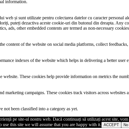
nal information.
i web și sunt utilizate pentru colectarea datelor cu caracter personal ale 
riți, puteți dezactiva aceste cookie-uri din butonul din dreapta. Any co
lytics, ads, other embedded contents are termed as non-necessary cookies
the content of the website on social media platforms, collect feedbacks, 
mance indexes of the website which helps in delivering a better user ex
e website. These cookies help provide information on metrics the number 
and marketing campaigns. These cookies track visitors across websites a
 not been classified into a category as yet.
iență pe site-ul nostru web. Dacă continuați să utilizați acest site, vo
 use this site we will assume that you are happy with it.
ACCEPT
No