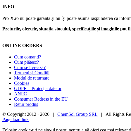
INFO
Pro-X.ro nu poate garanta și nu își poate asuma răspunderea că informații
Prețurile, ofertele, situația stocului, specificațiile și imaginile pot
ONLINE ORDERS
Cum comand?
Cum plătesc?
Cum se livrează?
Termeni și Condiții
Modul de returnare
Cookies
GDPR – Protecția datelor
ANPC
Consumer Redress in the EU
Retur produs
© Copyright 2012 -
2026 |
ChemSol Group SRL
| All Rights R
Page load link
Folosim cookie-uri pe site-ul nostru pentru a vă oferi cea mai relevan