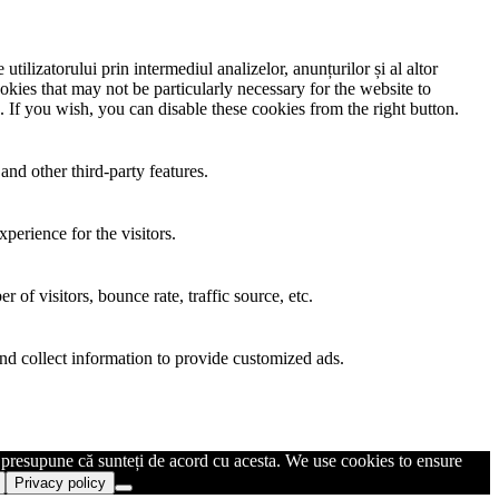
utilizatorului prin intermediul analizelor, anunțurilor și al altor
okies that may not be particularly necessary for the website to
. If you wish, you can disable these cookies from the right button.
and other third-party features.
perience for the visitors.
of visitors, bounce rate, traffic source, etc.
nd collect information to provide customized ads.
m presupune că sunteți de acord cu acesta. We use cookies to ensure
Privacy policy