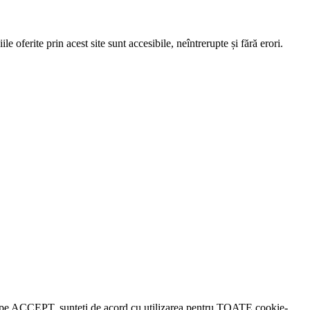
e oferite prin acest site sunt accesibile, neîntrerupte și fără erori.
lick pe ACCEPT, sunteți de acord cu utilizarea pentru TOATE cookie-