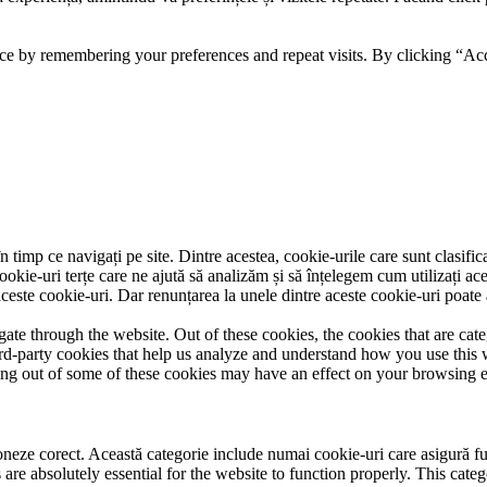
ce by remembering your preferences and repeat visits. By clicking “Acc
 timp ce navigați pe site. Dintre acestea, cookie-urile care sunt clasifi
ookie-uri terțe care ne ajută să analizăm și să înțelegem cum utilizați ac
ste cookie-uri. Dar renunțarea la unele dintre aceste cookie-uri poate 
te through the website. Out of these cookies, the cookies that are cate
hird-party cookies that help us analyze and understand how you use this
ting out of some of these cookies may have an effect on your browsing 
neze corect. Această categorie include numai cookie-uri care asigură funcț
re absolutely essential for the website to function properly. This categ