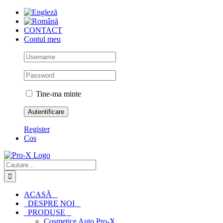
Skip
to
content
CONTACT
Contul meu
Tine-ma minte
Register
Cos
Cautare...
ACASĂ
DESPRE NOI
PRODUSE
Cosmetice Auto Pro-X