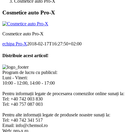
Cosmetice auto Pro-X
Cosmetice auto Pro-X
Cosmetice auto Pro-X
echipa Pro-X
2018-02-17T16:27:50+02:00
Distribuie acest articol!
Facebook
X
Pinterest
E-
mail:
Program de lucru cu publicul:
Luni - Vineri:
10:00 - 12:00, 14:00 - 17:00
Pentru informații legate de procesarea comenzilor online sunați la:
Tel: +40 742 003 830
Tel: +40 757 087 003
Pentru alte informații legate de produsele noastre sunați la:
Tel: +40 742 341 517
Email: info@chemsol.ro
Web: pro-x.ro