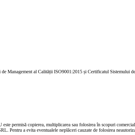
i de Management al Calității ISO9001:2015 și Certificatul Sistemulu
U este permisă copierea, multiplicarea sau folosirea în scopuri comercia
L. Pentru a evita eventualele neplăceri cauzate de folosirea neautorizată