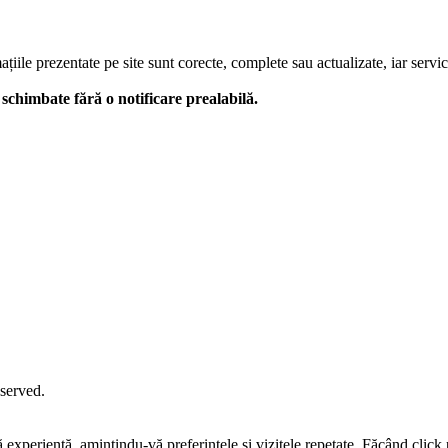
le prezentate pe site sunt corecte, complete sau actualizate, iar serviciil
 fi schimbate fără o notificare prealabilă.
eserved.
tă experiență, amintindu-vă preferințele și vizitele repetate. Făcând c