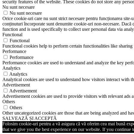
security features of the website. These cookies do not store any perso
Nu sunt necesare
Nu sunt necesare
Orice cookie-uri care nu sunt strict necesare pentru funcționarea site-ulu
conținuturi încorporate sunt denumite cookie-uri non-necesare. Dacă do
function and is used specifically to collect user personal data via ana
Functional
Functional
Functional cookies help to perform certain functionalities like sharing 
Performance
Performance
Performance cookies are used to understand and analyze the key perfor
Analytics
Analytics
Analytical cookies are used to understand how visitors interact with th
Advertisement
Advertisement
Advertisement cookies are used to provide visitors with relevant ads 
Others
Others
Other uncategorized cookies are those that are being analyzed and have
SALVEAZĂ ȘI ACCEPTĂ
Folosim cookie-uri pentru a vă asigura că vă oferim cea mai bună exper
that we give you the best experience on our website. If you continue to